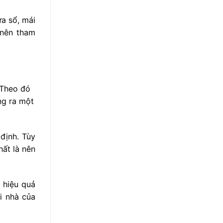
a sổ, mái
 nên tham
 Theo đó
ng ra một
định. Tùy
hất là nên
 hiệu quả
i nhà của