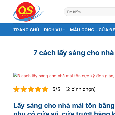
Bỏ
qua
Tìm
kiếm:
nội
dung
TRANG CHỦ
DỊCH VỤ
MẪU CỔNG – CỬA Đ
7 cách lấy sáng cho nhà
5/5 - (2 bình chọn)
Lấy sáng cho nhà mái tôn bằng c
phụ có cửa sổ, cửa trượt bằng 