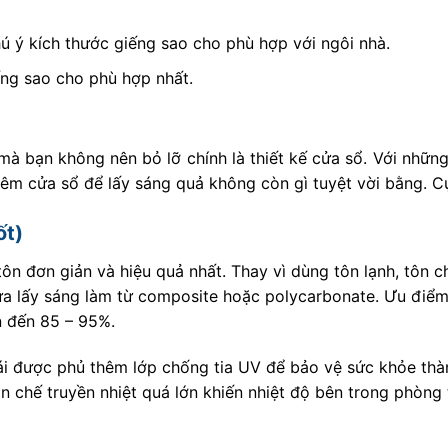
ú ý kích thước giếng sao cho phù hợp với ngôi nhà.
ếng sao cho phù hợp nhất.
à bạn không nên bỏ lỡ chính là thiết kế cửa sổ. Với những
thêm cửa sổ để lấy sáng quả không còn gì tuyệt vời bằng. Cụ
ốt)
ôn đơn giản và hiệu quả nhất. Thay vì dùng tôn lạnh, tôn 
hựa lấy sáng làm từ composite hoặc polycarbonate. Ưu điểm
ên đến 85 – 95%.
i được phủ thêm lớp chống tia UV để bảo vệ sức khỏe thà
ạn chế truyền nhiệt quá lớn khiến nhiệt độ bên trong phòng 