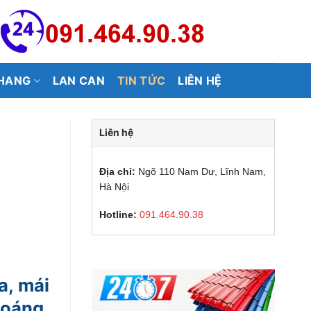
HANG
LAN CAN
TIN TỨC
LIÊN HỆ
Liên hệ
Địa chỉ:
Ngõ 110 Nam Dư, Lĩnh Nam,
Hà Nội
Hotline:
091.464.90.38
a, mái
hoáng,