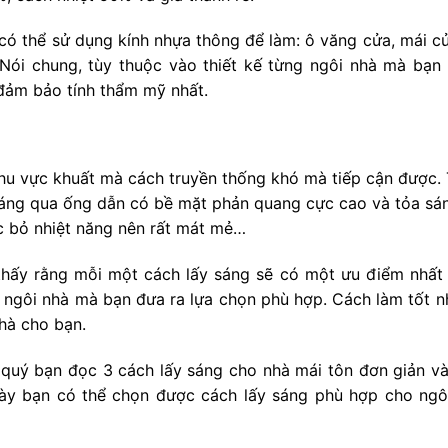
có thể sử dụng kính nhựa thông để làm: ô văng cửa, mái cử
 Nói chung, tùy thuộc vào thiết kế từng ngôi nhà mà bạn
 đảm bảo tính thẩm mỹ nhất.
hu vực khuất mà cách truyền thống khó mà tiếp cận được.
sáng qua ống dẫn có bề mặt phản quang cực cao và tỏa sá
ợc bỏ nhiệt năng nên rất mát mẻ…
thấy rằng mỗi một cách lấy sáng sẽ có một ưu điểm nhất 
a ngôi nhà mà bạn đưa ra lựa chọn phù hợp. Cách làm tốt n
nhà cho bạn.
 quý bạn đọc 3 cách lấy sáng cho nhà mái tôn đơn giản và
này bạn có thể chọn được cách lấy sáng phù hợp cho ngô