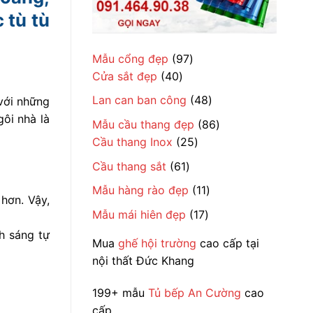
 tù tù
97
Mẫu cổng đẹp
97
40
sản
Cửa sắt đẹp
40
sản
phẩm
48
Lan can ban công
48
 với những
phẩm
sản
gôi nhà là
86
Mẫu cầu thang đẹp
86
phẩm
25
sản
Cầu thang Inox
25
sản
phẩm
61
Cầu thang sắt
61
phẩm
sản
11
Mẫu hàng rào đẹp
11
 hơn. Vậy,
phẩm
sản
17
Mẫu mái hiên đẹp
17
phẩm
sản
h sáng tự
Mua
ghế hội trường
cao cấp tại
phẩm
nội thất Đức Khang
199+ mẫu
Tủ bếp An Cường
cao
cấp