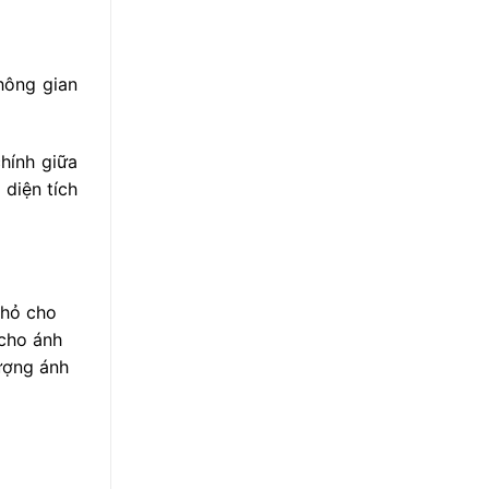
hông gian
hính giữa
 diện tích
nhỏ cho
 cho ánh
lượng ánh