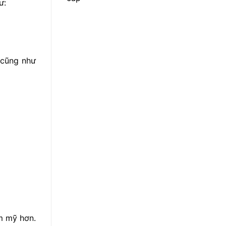
ư:
 cũng như
m mỹ hơn.