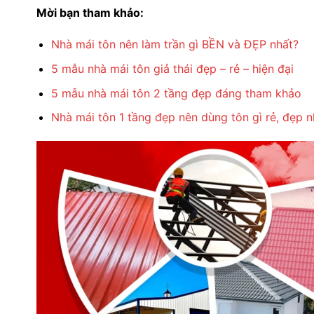
Mời bạn tham khảo:
Nhà mái tôn nên làm trần gì BỀN và ĐẸP nhất?
5 mẫu nhà mái tôn giả thái đẹp – rẻ – hiện đại
5 mẫu nhà mái tôn 2 tầng đẹp đáng tham khảo
Nhà mái tôn 1 tầng đẹp nên dùng tôn gì rẻ, đẹp n