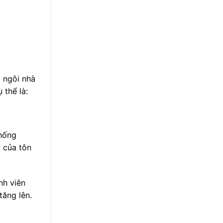
 ngôi nhà
 thể là:
chống
 của tôn
nh viên
tăng lên.