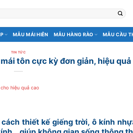
ẸP
MẪU MÁI HIÊN
MẪU HÀNG RÀO
MẪU CẦU T
TIN TỨC
 mái tôn cực kỳ đơn giản, hiệu quả
ách thiết kế giếng trời, ô kính nhự
kính… giúp không gian sống thông t