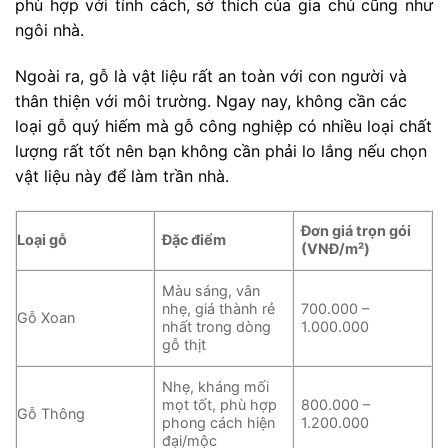
phù hợp với tính cách, sở thích của gia chủ cũng như
ngôi nhà.
Ngoài ra, gỗ là vật liệu rất an toàn với con người và
thân thiện với môi trường. Ngay nay, không cần các
loại gỗ quý hiếm mà gỗ công nghiệp có nhiều loại chất
lượng rất tốt nên bạn không cần phải lo lắng nếu chọn
vật liệu này để làm trần nhà.
Đơn giá trọn gói
Loại gỗ
Đặc điểm
(VNĐ/m²)
Màu sáng, vân
nhẹ, giá thành rẻ
700.000 –
Gỗ Xoan
nhất trong dòng
1.000.000
gỗ thịt
Nhẹ, kháng mối
mọt tốt, phù hợp
800.000 –
Gỗ Thông
phong cách hiện
1.200.000
đại/mộc