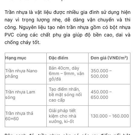
Trần nhựa là vật liệu được nhiều gia đình sử dụng hiện
nay vì trọng lượng nhẹ, dễ dàng vận chuyển và thi
công. Nguyên liệu tạo nên trần nhựa gồm có bột nhựa
PVC cùng các chất phụ gia giúp độ bền cao, dai và
chống cháy tốt.
Hạng mục
Đặc điểm
Đơn giá (VNĐ/m²)
Bản 40cm, dày
Trần nhựa Nano
350.000 –
6mm – 9mm, vân
phẳng
500.000
gỗ/đá
Tạo điểm nhấn,
Trần nhựa Lam
450.000 –
bề mặt sóng nổi
sóng
650.000
cao cấp
Giải pháp tiết
Trần nhựa thả
kiệm cho nhà
130.000 – 160.000
60×60
xưởng, ki-ốt