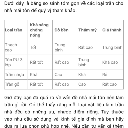
Dưới đây là bảng so sánh tóm gọn về các loại trần cho
nhà mái tôn để quý vị tham khảo:
Khả năng
Loại trần
chống
Độ bền
Thẩm mỹ
Giá thành
nóng
Thạch
Trung
Tốt
Rất cao
Trung bình
cao
bình
Tôn PU 3
Trung
Rất tốt
Rất cao
Khá cao
lớp
bình
Trần nhựa
Khá
Cao
Khá
Rẻ
Trần gỗ
Rất tốt
Rất cao
Cao
Rất cao
Giờ đây bạn đã quá rõ về vấn đề nhà mái tôn nên làm
trần gì rồi. Có thể thấy rằng mỗi loại vật liệu làm trần
nhà đều có những ưu, nhược điểm riêng. Tùy thuộc
vào nhu cầu sử dụng và kinh tế gia đình mà bạn hãy
đưa ra lựa chọn phù hợp nhé. Nếu cần tư vấn gì thêm