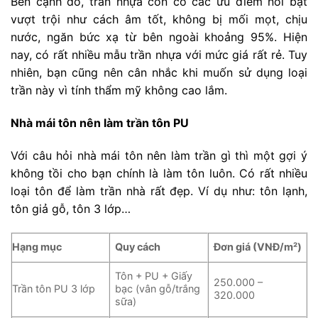
Bên cạnh đó, trần nhựa còn có các ưu điểm nổi bật
vượt trội như cách âm tốt, không bị mối mọt, chịu
nước, ngăn bức xạ từ bên ngoài khoảng 95%. Hiện
nay, có rất nhiều mẫu trần nhựa với mức giá rất rẻ. Tuy
nhiên, bạn cũng nên cân nhắc khi muốn sử dụng loại
trần này vì tính thẩm mỹ không cao lắm.
Nhà mái tôn nên làm trần tôn PU
Với câu hỏi nhà mái tôn nên làm trần gì thì một gợi ý
không tồi cho bạn chính là làm tôn luôn. Có rất nhiều
loại tôn để làm trần nhà rất đẹp. Ví dụ như: tôn lạnh,
tôn giả gỗ, tôn 3 lớp…
Hạng mục
Quy cách
Đơn giá (VNĐ/m²)
Tôn + PU + Giấy
250.000 –
Trần tôn PU 3 lớp
bạc (vân gỗ/trắng
320.000
sữa)