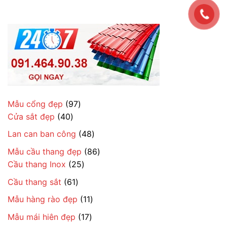
97
Mẫu cổng đẹp
97
40
sản
Cửa sắt đẹp
40
sản
phẩm
48
Lan can ban công
48
phẩm
sản
86
Mẫu cầu thang đẹp
86
phẩm
25
sản
Cầu thang Inox
25
sản
phẩm
61
Cầu thang sắt
61
phẩm
sản
11
Mẫu hàng rào đẹp
11
phẩm
sản
17
Mẫu mái hiên đẹp
17
phẩm