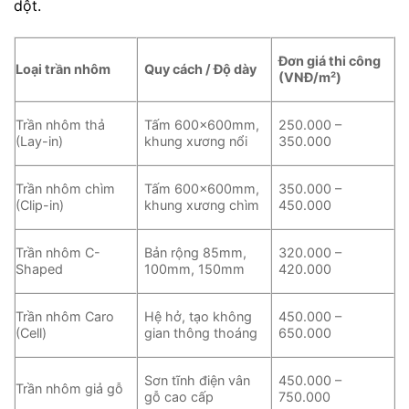
dột.
Đơn giá thi công
Loại trần nhôm
Quy cách / Độ dày
(VNĐ/m²)
Trần nhôm thả
Tấm 600x600mm,
250.000 –
(Lay-in)
khung xương nổi
350.000
Trần nhôm chìm
Tấm 600x600mm,
350.000 –
(Clip-in)
khung xương chìm
450.000
Trần nhôm C-
Bản rộng 85mm,
320.000 –
Shaped
100mm, 150mm
420.000
Trần nhôm Caro
Hệ hở, tạo không
450.000 –
(Cell)
gian thông thoáng
650.000
Sơn tĩnh điện vân
450.000 –
Trần nhôm giả gỗ
gỗ cao cấp
750.000