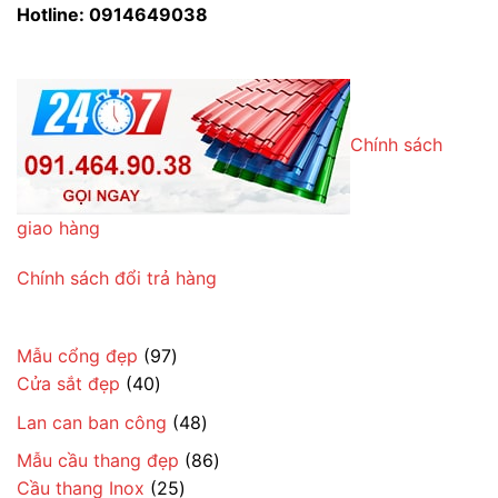
Hotline: 0914649038
Chính sách
giao hàng
Chính sách đổi trả hàng
97
Mẫu cổng đẹp
97
40
sản
Cửa sắt đẹp
40
sản
phẩm
48
Lan can ban công
48
phẩm
sản
86
Mẫu cầu thang đẹp
86
phẩm
25
sản
Cầu thang Inox
25