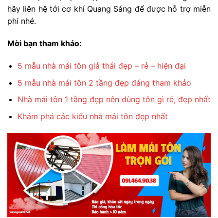
hãy liên hệ tới cơ khí Quang Sáng để được hỗ trợ miễn
phí nhé.
Mời bạn tham khảo:
5 mẫu nhà mái tôn giả thái đẹp – rẻ – hiện đại
5 mẫu nhà mái tôn 2 tầng đẹp đáng tham khảo
Nhà mái tôn 1 tầng đẹp nên dùng tôn gì rẻ, đẹp nhất
Khám phá các kiểu nhà mái tôn đẹp nhất