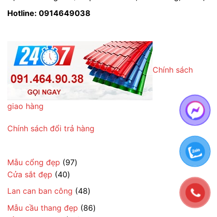
Hotline: 0914649038
Chính sách
giao hàng
Chính sách đổi trả hàng
97
Mẫu cổng đẹp
97
40
sản
Cửa sắt đẹp
40
sản
phẩm
48
Lan can ban công
48
phẩm
sản
86
Mẫu cầu thang đẹp
86
phẩm