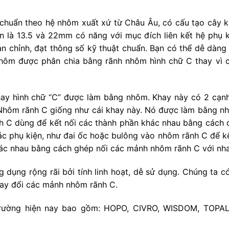
chuẩn theo hệ nhôm xuất xứ từ Châu Âu, có cấu tạo cây 
n là 13.5 và 22mm có năng với mục đích liên kết hệ phụ k
n chỉnh, đạt thông số kỹ thuật chuẩn. Bạn có thể dễ dàng
hôm được phân chia bằng rãnh nhôm hình chữ C thay vì 
hay hình chữ “C” được làm bằng nhôm. Khay này có 2 cạnh
 Nhôm rãnh C giống như cái khay này. Nó được làm bằng n
nh C dùng để kết nối các thành phần khác nhau bằng cách 
ác phụ kiện, như đai ốc hoặc bulông vào nhôm rãnh C để k
hác nhau bằng cách ghép nối các mảnh nhôm rãnh C với nha
ụng rộng rãi bởi tính linh hoạt, dễ sử dụng. Chúng ta có
hay đổi các mảnh nhôm rãnh C.
ị trường hiện nay bao gồm: HOPO, CIVRO, WISDOM, TOPA