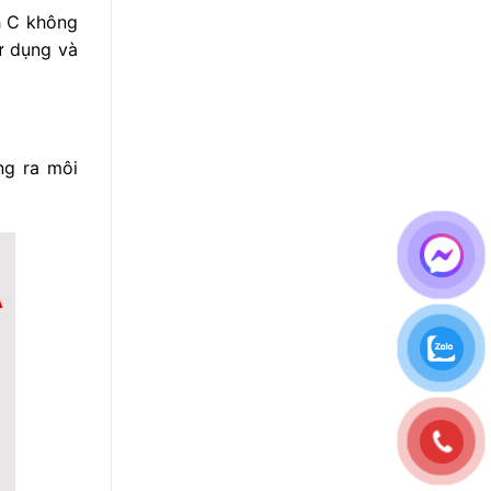
h C không
ử dụng và
ng ra môi