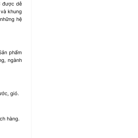
 C được dễ
 và khung
 những hệ
 Sản phẩm
ng, ngành
ớc, gió.
ch hàng.