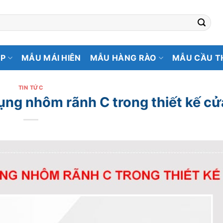
ẸP
MẪU MÁI HIÊN
MẪU HÀNG RÀO
MẪU CẦU T
TIN TỨC
ụng nhôm rãnh C trong thiết kế cử