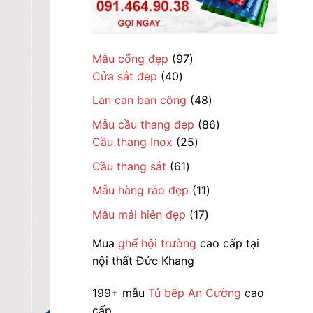
97
Mẫu cổng đẹp
97
40
sản
Cửa sắt đẹp
40
sản
phẩm
48
Lan can ban công
48
phẩm
sản
86
Mẫu cầu thang đẹp
86
phẩm
25
sản
Cầu thang Inox
25
sản
phẩm
61
Cầu thang sắt
61
phẩm
sản
11
Mẫu hàng rào đẹp
11
phẩm
sản
17
Mẫu mái hiên đẹp
17
phẩm
sản
Mua
ghế hội trường
cao cấp tại
phẩm
nội thất Đức Khang
199+ mẫu
Tủ bếp An Cường
cao
cấp