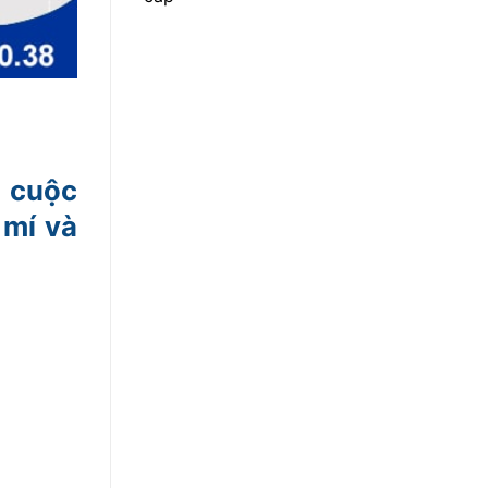
g cuộc
 mí và