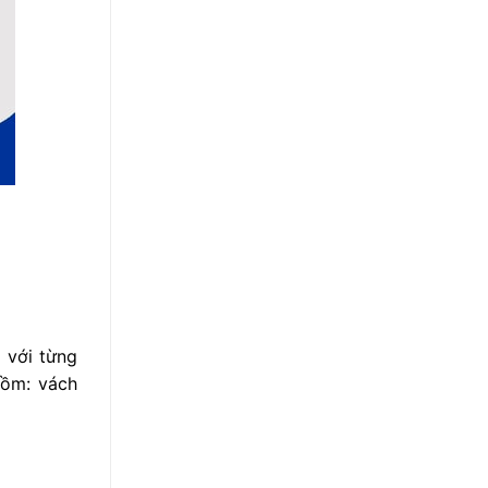
 với từng
gồm: vách