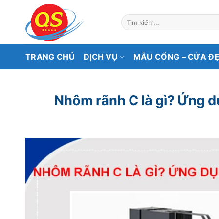
Bỏ
qua
Tìm
kiếm:
nội
dung
TRANG CHỦ
DỊCH VỤ
MẪU CỔNG – CỬA Đ
Nhôm rãnh C là gì? Ứng d