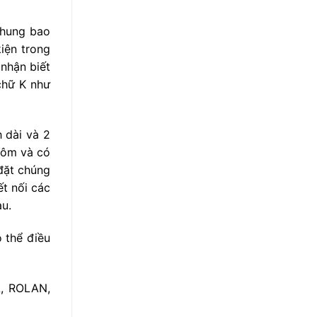
khung bao
iện trong
 nhận biết
chữ K như
 dài và 2
hôm và có
đặt chúng
ết nối các
u.
 thể điều
L, ROLAN,