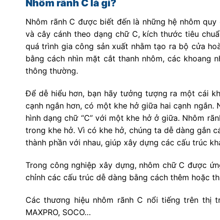
Nhôm rãnh C là gì?
Nhôm rãnh C được biết đến là những hệ nhôm quy 
và cây cánh theo dạng chữ C, kích thước tiêu chuẩ
quá trình gia công sản xuất nhằm tạo ra bộ cửa hoà
bằng cách nhìn mặt cắt thanh nhôm, các khoang n
thông thường.
Để dễ hiểu hơn, bạn hãy tưởng tượng ra một cái k
cạnh ngắn hơn, có một khe hở giữa hai cạnh ngắn.
hình dạng chữ “C” với một khe hở ở giữa. Nhôm rã
trong khe hở. Vì có khe hở, chúng ta dễ dàng gắn c
thành phần với nhau, giúp xây dựng các cấu trúc k
Trong công nghiệp xây dựng, nhôm chữ C được ứng d
chỉnh các cấu trúc dễ dàng bằng cách thêm hoặc t
Các thương hiệu nhôm rãnh C nổi tiếng trên th
MAXPRO, SOCO…