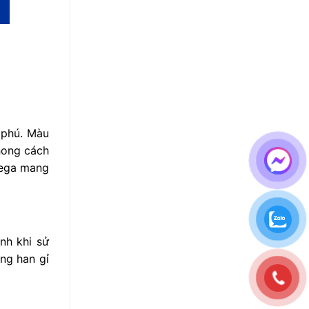
 phú. Màu
hong cách
mega mang
nh khi sử
ng han gỉ