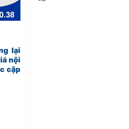
g lại
iá nội
ợc cập