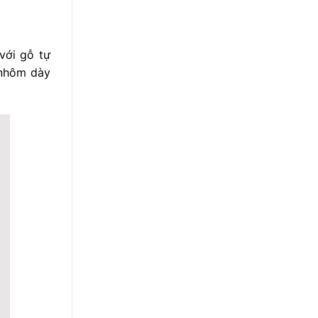
với gỗ tự
 nhôm dày