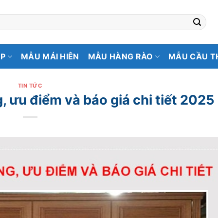
ẸP
MẪU MÁI HIÊN
MẪU HÀNG RÀO
MẪU CẦU T
TIN TỨC
ưu điểm và báo giá chi tiết 2025