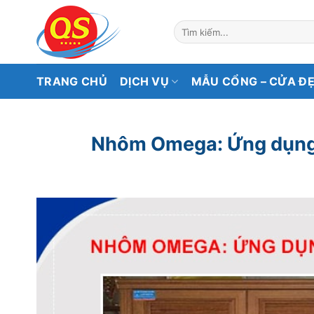
Bỏ
qua
Tìm
kiếm:
nội
dung
TRANG CHỦ
DỊCH VỤ
MẪU CỔNG – CỬA Đ
Nhôm Omega: Ứng dụng, 