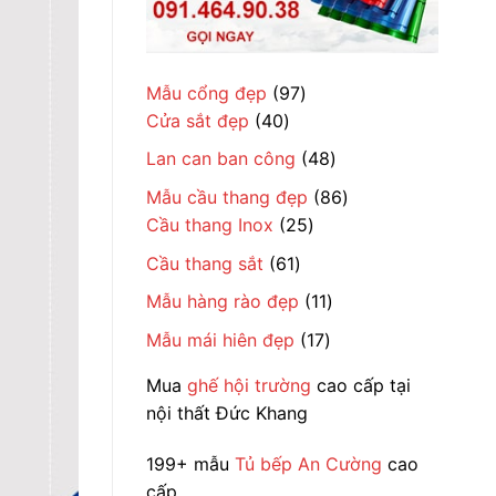
97
Mẫu cổng đẹp
97
40
sản
Cửa sắt đẹp
40
sản
phẩm
48
Lan can ban công
48
phẩm
sản
86
Mẫu cầu thang đẹp
86
phẩm
25
sản
Cầu thang Inox
25
sản
phẩm
61
Cầu thang sắt
61
phẩm
sản
11
Mẫu hàng rào đẹp
11
phẩm
sản
17
Mẫu mái hiên đẹp
17
phẩm
sản
Mua
ghế hội trường
cao cấp tại
phẩm
nội thất Đức Khang
199+ mẫu
Tủ bếp An Cường
cao
cấp