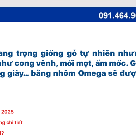
g trọng giống gỗ tự nhiên nhưn
ư cong vênh, mối mọt, ẩm mốc. G
 đựng giày… bằng nhôm Omega sẽ đư
t 2025
g chi tiết
ì?