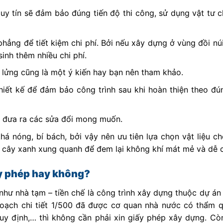
 uy tín sẽ đảm bảo đúng tiến độ thi công, sử dụng vật tư 
ẳng để tiết kiệm chi phí. Bởi nếu xây dựng ở vùng đồi núi
inh thêm nhiều chi phí.
 lửng cũng là một ý kiến hay bạn nên tham khảo.
thiết kế để đảm bảo công trình sau khi hoàn thiện theo đú
ời đưa ra các sửa đổi mong muốn.
khá nóng, bí bách, bởi vậy nên ưu tiên lựa chọn vật liệu 
u cây xanh xung quanh để đem lại không khí mát mẻ và dễ c
ấy phép hay không?
như nhà tạm – tiền chế là công trình xây dựng thuộc dự án
hoạch chi tiết 1/500 đã được cơ quan nhà nước có thẩm 
uy định,… thì không cần phải xin giấy phép xây dựng. Cò