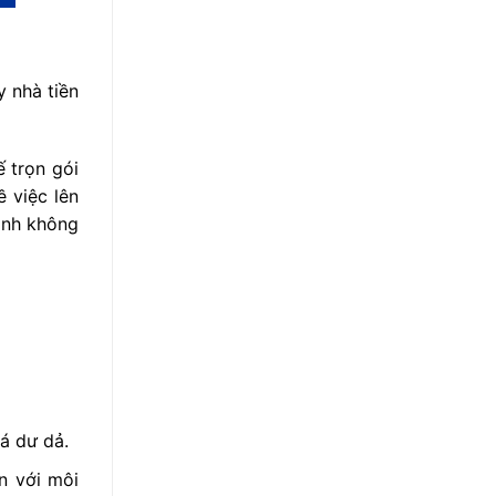
y nhà tiền
ế trọn gói
ề việc lên
sinh không
uá dư dả.
ện với môi