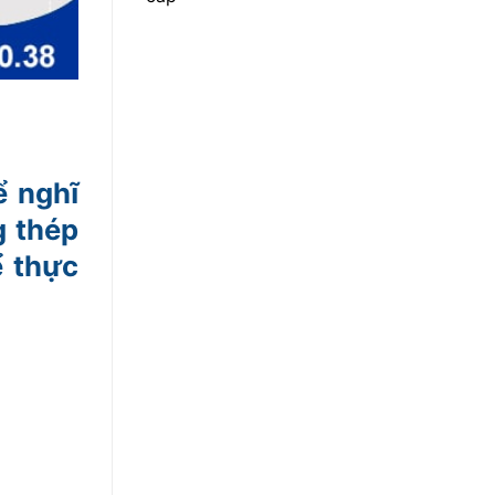
ể nghĩ
g thép
ể thực