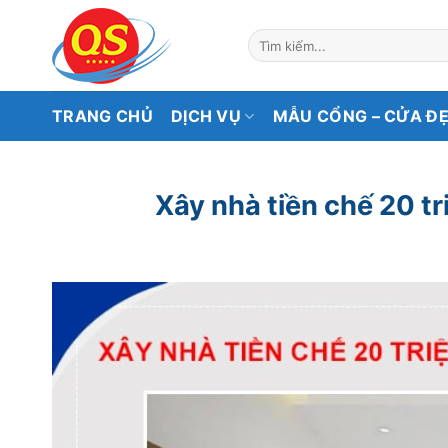
Bỏ
qua
Tìm
kiếm:
nội
dung
TRANG CHỦ
DỊCH VỤ
MẪU CỔNG – CỬA Đ
Xây nhà tiền chế 20 tr