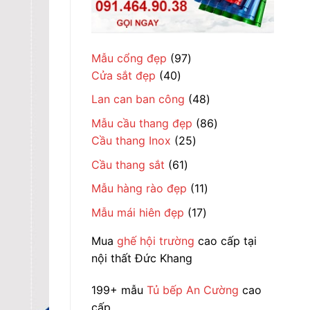
97
Mẫu cổng đẹp
97
40
sản
Cửa sắt đẹp
40
sản
phẩm
48
Lan can ban công
48
phẩm
sản
86
Mẫu cầu thang đẹp
86
phẩm
25
sản
Cầu thang Inox
25
sản
phẩm
61
Cầu thang sắt
61
phẩm
sản
11
Mẫu hàng rào đẹp
11
phẩm
sản
17
Mẫu mái hiên đẹp
17
phẩm
sản
Mua
ghế hội trường
cao cấp tại
phẩm
nội thất Đức Khang
199+ mẫu
Tủ bếp An Cường
cao
cấp