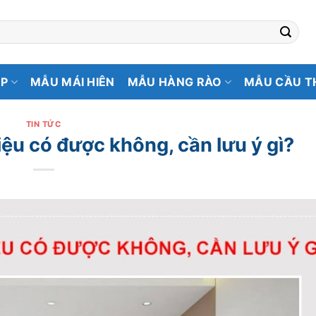
ẸP
MẪU MÁI HIÊN
MẪU HÀNG RÀO
MẪU CẦU T
TIN TỨC
iệu có được không, cần lưu ý gì?