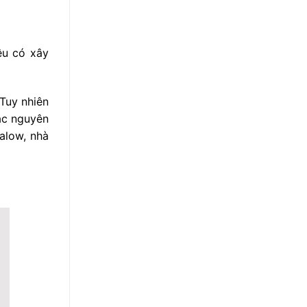
ệu có xây
 Tuy nhiên
ác nguyên
alow, nhà