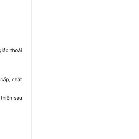
iác thoải
 cấp, chất
 thiện sau