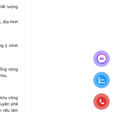
chất lượng
, địa hình
ng ý mình
chống nóng
hịu.
 khu công
quyền phê
n nếu làm