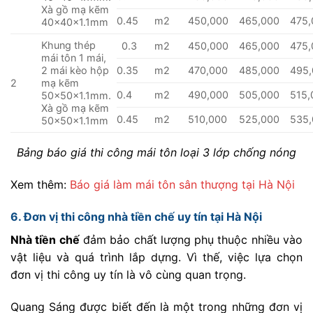
Xà gồ mạ kẽm
0.45
m2
450,000
465,000
475,
40x40x1.1mm
Khung thép
0.3
m2
450,000
465,000
475,
mái tôn 1 mái,
2 mái kèo hộp
0.35
m2
470,000
485,000
495
2
mạ kẽm
0.4
m2
490,000
505,000
515,
50x50x1.1mm.
Xà gồ mạ kẽm
0.45
m2
510,000
525,000
535
50x50x1.1mm
Bảng báo giá thi công mái tôn loại 3 lớp chống nóng
Xem thêm:
Báo giá làm mái tôn sân thượng tại Hà Nội
6. Đơn vị thi công nhà tiền chế uy tín tại Hà Nội
Nhà tiền chế
đảm bảo chất lượng phụ thuộc nhiều vào
vật liệu và quá trình lắp dựng. Vì thế, việc lựa chọn
đơn vị thi công uy tín là vô cùng quan trọng.
Quang Sáng được biết đến là một trong những đơn vị