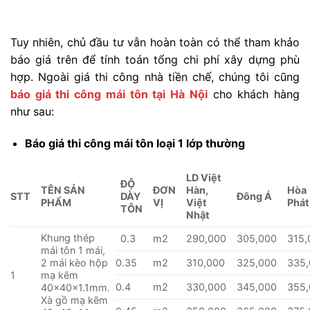
Tuy nhiên, chủ đầu tư vẫn hoàn toàn có thể tham khảo
báo giá trên để tính toán tổng chi phí xây dựng phù
hợp. Ngoài giá thi công nhà tiền chế, chúng tôi cũng
báo giá thi công mái tôn tại Hà Nội
cho khách hàng
như sau:
Báo giá thi công mái tôn loại 1 lớp thường
LD Việt
ĐỘ
TÊN SẢN
ĐƠN
Hàn,
Hòa
STT
DÀY
Đông Á
PHẨM
VỊ
Việt
Phát
TÔN
Nhật
Khung thép
0.3
m2
290,000
305,000
315,
mái tôn 1 mái,
2 mái kèo hộp
0.35
m2
310,000
325,000
335
1
mạ kẽm
0.4
m2
330,000
345,000
355
40x40x1.1mm.
Xà gồ mạ kẽm