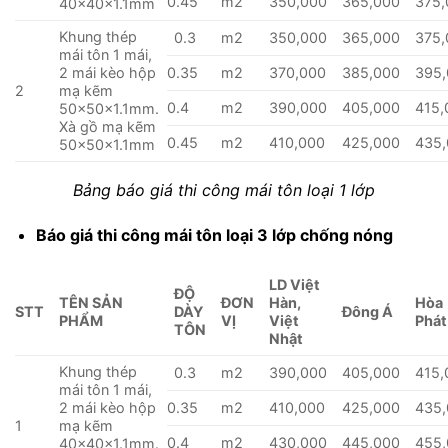
0.45
m2
350,000
365,000
375,
40x40x1.1mm
Khung thép
0.3
m2
350,000
365,000
375,
mái tôn 1 mái,
2 mái kèo hộp
0.35
m2
370,000
385,000
395
2
mạ kẽm
0.4
m2
390,000
405,000
415,
50x50x1.1mm.
Xà gồ mạ kẽm
0.45
m2
410,000
425,000
435
50x50x1.1mm
Bảng báo giá thi công mái tôn loại 1 lớp
Báo giá thi công mái tôn loại 3 lớp chống nóng
LD Việt
ĐỘ
TÊN SẢN
ĐƠN
Hàn,
Hòa
STT
DÀY
Đông Á
PHẨM
VỊ
Việt
Phát
TÔN
Nhật
Khung thép
0.3
m2
390,000
405,000
415,
mái tôn 1 mái,
2 mái kèo hộp
0.35
m2
410,000
425,000
435
1
mạ kẽm
0.4
m2
430,000
445,000
455
40x40x1.1mm.