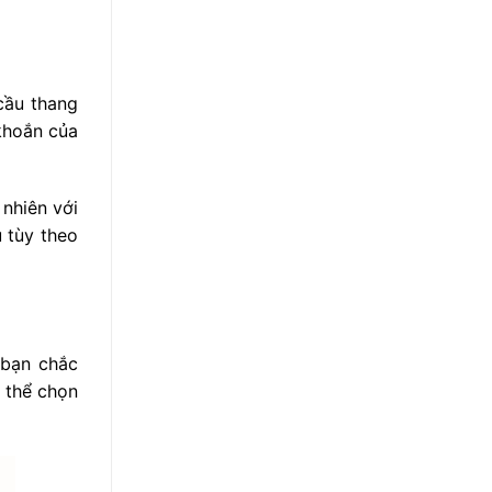
cầu thang
khoắn của
nhiên với
u tùy theo
 bạn chắc
 thể chọn