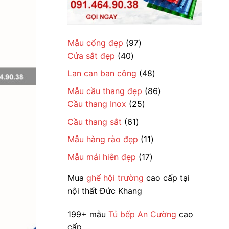
97
Mẫu cổng đẹp
97
40
sản
Cửa sắt đẹp
40
sản
phẩm
48
Lan can ban công
48
phẩm
sản
86
Mẫu cầu thang đẹp
86
phẩm
25
sản
Cầu thang Inox
25
sản
phẩm
61
Cầu thang sắt
61
phẩm
sản
11
Mẫu hàng rào đẹp
11
phẩm
sản
17
Mẫu mái hiên đẹp
17
phẩm
sản
Mua
ghế hội trường
cao cấp tại
phẩm
nội thất Đức Khang
199+ mẫu
Tủ bếp An Cường
cao
cấp