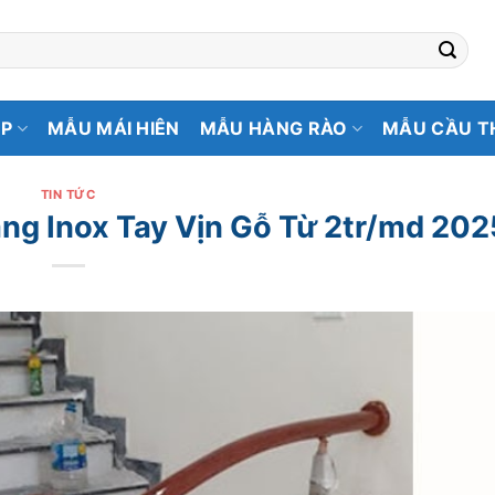
ẸP
MẪU MÁI HIÊN
MẪU HÀNG RÀO
MẪU CẦU T
TIN TỨC
ng Inox Tay Vịn Gỗ Từ 2tr/md 202