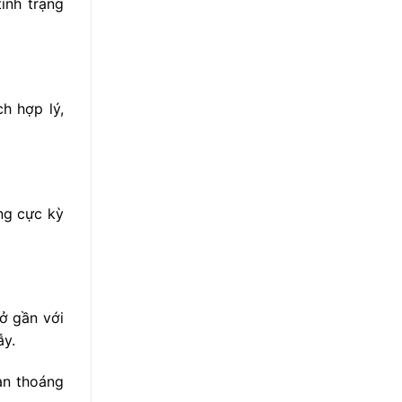
ình trạng
h hợp lý,
ang cực kỳ
 ở gần với
ẫy.
an thoáng