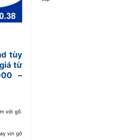
md tùy
giá từ
000 –
èm với gỗ.
tay vịn gỗ