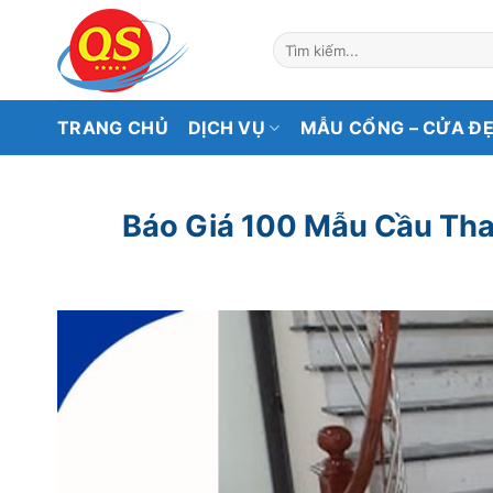
Bỏ
qua
Tìm
kiếm:
nội
dung
TRANG CHỦ
DỊCH VỤ
MẪU CỔNG – CỬA Đ
Báo Giá 100 Mẫu Cầu Tha