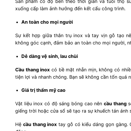
Sản phẩm có độ bền theo thời gian và tuổi thọ s
xuống cấp làm ảnh hưởng đến kết cấu công trình.
An toàn cho mọi người
Sự kết hợp giữa thân trụ inox và tay vịn gỗ tạo 
không góc cạnh, đảm bảo an toàn cho mọi người, nhấ
Dễ dàng vệ sinh, lau chùi
Cầu thang inox
có bề mặt nhẵn mịn, không có nhiều 
tiện lợi và nhanh chóng. Bạn sẽ không cần tốn quá n
Giá trị thẩm mỹ cao
Vật liệu inox có độ sáng bóng cao nên
cầu thang
s
giếng trời hoặc cửa sổ sẽ tạo ra sự khuếch tán ánh 
Hệ
cầu thang inox
tay gỗ có kiểu dáng gọn gàng. C