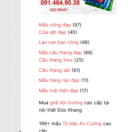
97
Mẫu cổng đẹp
97
40
sản
Cửa sắt đẹp
40
sản
phẩm
48
Lan can ban công
48
phẩm
sản
86
Mẫu cầu thang đẹp
86
phẩm
25
sản
Cầu thang Inox
25
sản
phẩm
61
Cầu thang sắt
61
phẩm
sản
11
Mẫu hàng rào đẹp
11
phẩm
sản
17
Mẫu mái hiên đẹp
17
phẩm
sản
Mua
ghế hội trường
cao cấp tại
phẩm
nội thất Đức Khang
199+ mẫu
Tủ bếp An Cường
cao
cấp