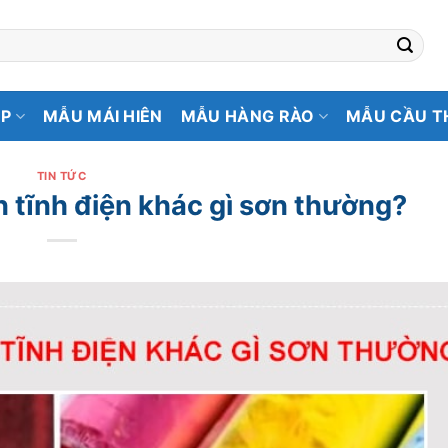
ẸP
MẪU MÁI HIÊN
MẪU HÀNG RÀO
MẪU CẦU T
TIN TỨC
n tĩnh điện khác gì sơn thường?