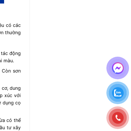
đều có các
sơn thường
 tác động
ai màu.
. Còn sơn
 cơ, dung
p xúc với
ử dụng cọ
hừa có thể
đầu tư xây