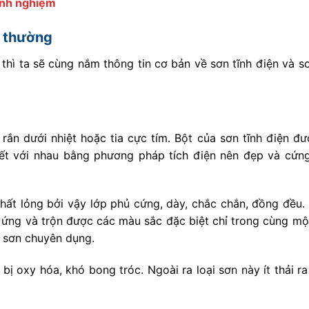
inh nghiệm
n thường
 thì ta sẽ cùng nắm thông tin cơ bản về sơn tĩnh điện và 
rắn dưới nhiệt hoặc tia cực tím. Bột của sơn tĩnh điện đ
kết với nhau bằng phương pháp tích điện nên đẹp và cứn
hất lỏng bởi vậy lớp phủ cứng, dày, chắc chắn, đồng đều.
u ứng và trộn được các màu sắc đặc biệt chỉ trong cùng mộ
n sơn chuyên dụng.
ị oxy hóa, khó bong tróc. Ngoài ra loại sơn này ít thải r