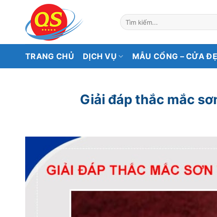
Bỏ
qua
Tìm
kiếm:
nội
dung
TRANG CHỦ
DỊCH VỤ
MẪU CỔNG – CỬA Đ
Giải đáp thắc mắc sơ