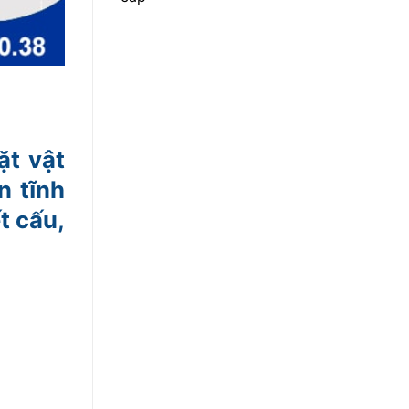
ặt vật
n tĩnh
t cấu,