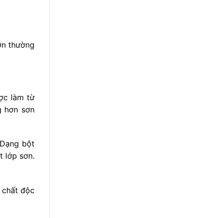
sơn thường
ược làm từ
g hơn sơn
 Dạng bột
t lớp sơn.
a chất độc