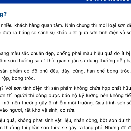
ng?
t nhiều khách hàng quan tâm. Nhìn chung thì mỗi loại sơn 
 đưa ra bảng so sánh sự khác biệt giữa sơn tĩnh điện và 
ang màu sắc chuẩn đẹp, chống phai màu hiệu quả do ít bị
phẩm sơn thường sau 1 thời gian ngắn sử dụng thường dễ ph
p sản phẩm có độ phủ đều, dày, cứng, hạn chế bong tróc
rộp, bong tróc.
g? Với sơn tĩnh điện thì sản phẩm không chứa hợp chất hữu
sơn thì người thi công được bảo hộ kỹ lưỡng nên không tiế
 môi nên thường gây ô nhiễm môi trường. Quá trình sơn s
vào người, rất khó vệ sinh, cọ rửa.
iệu quả, không phát sinh vật liệu, nhân công, bột sơn dư t
sơn thường thì phần sơn thừa sẽ gây ra lãng phí. Nhưng để 