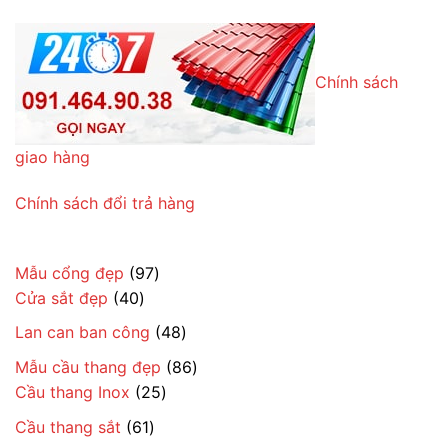
Chính sách
giao hàng
Chính sách đổi trả hàng
97
Mẫu cổng đẹp
97
40
sản
Cửa sắt đẹp
40
sản
phẩm
48
Lan can ban công
48
phẩm
sản
86
Mẫu cầu thang đẹp
86
phẩm
25
sản
Cầu thang Inox
25
sản
phẩm
61
Cầu thang sắt
61
phẩm