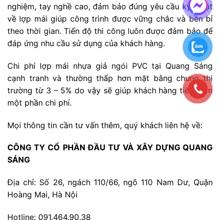
nghiệm, tay nghề cao, đảm bảo đúng yêu cầu kỹ thuật
về lợp mái giúp công trình được vững chắc và bền bỉ
theo thời gian. Tiến độ thi công luôn được đảm bảo để
đáp ứng nhu cầu sử dụng của khách hàng.
Chi phí lợp mái nhựa giả ngói PVC tại Quang Sáng
cạnh tranh và thường thấp hơn mặt bằng chung thị
trường từ 3 – 5% do vậy sẽ giúp khách hàng tiết kiệm
một phần chi phí.
Mọi thông tin cần tư vấn thêm, quý khách liên hệ về:
CÔNG TY CỔ PHẦN ĐẦU TƯ VÀ XÂY DỰNG QUANG
SÁNG
Địa chỉ: Số 26, ngách 110/66, ngõ 110 Nam Dư, Quận
Hoàng Mai, Hà Nội
Hotline: 091.464.90.38