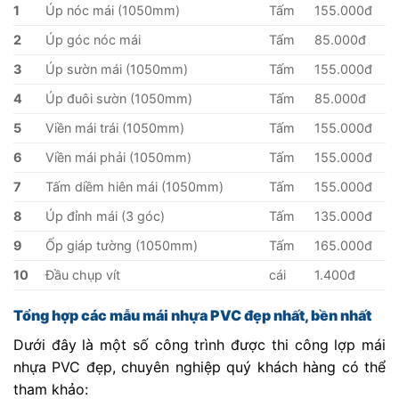
1
Úp nóc mái (1050mm)
Tấm
155.000đ
2
Úp góc nóc mái
Tấm
85.000đ
3
Úp sườn mái (1050mm)
Tấm
155.000đ
4
Úp đuôi sườn (1050mm)
Tấm
85.000đ
5
Viền mái trái (1050mm)
Tấm
155.000đ
6
Viền mái phải (1050mm)
Tấm
155.000đ
7
Tấm diềm hiên mái (1050mm)
Tấm
155.000đ
8
Úp đỉnh mái (3 góc)
Tấm
135.000đ
9
Ốp giáp tường (1050mm)
Tấm
165.000đ
10
Đầu chụp vít
cái
1.400đ
Tổng hợp các mẫu mái nhựa PVC đẹp nhất, bền nhất
Dưới đây là một số công trình được thi công lợp mái
nhựa PVC đẹp, chuyên nghiệp quý khách hàng có thể
tham khảo: