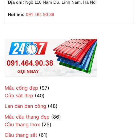
Địa chỉ:
Ngõ 110 Nam Dư, Lĩnh Nam, Hà Nội
Hotline:
091.464.90.38
97
Mẫu cổng đẹp
97
40
sản
Cửa sắt đẹp
40
sản
phẩm
48
Lan can ban công
48
phẩm
sản
86
Mẫu cầu thang đẹp
86
phẩm
25
sản
Cầu thang Inox
25
sản
phẩm
61
Cầu thang sắt
61