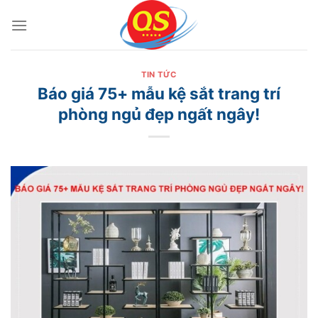
Bỏ
qua
nội
dung
TIN TỨC
Báo giá 75+ mẫu kệ sắt trang trí
phòng ngủ đẹp ngất ngây!