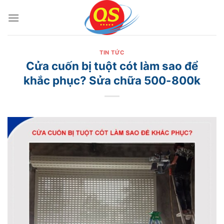
Bỏ
qua
nội
dung
TIN TỨC
Cửa cuốn bị tuột cót làm sao để
khắc phục? Sửa chữa 500-800k