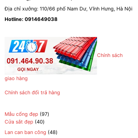
Địa chỉ xưởng: 110/66 phố Nam Dư, Vĩnh Hưng, Hà Nội
Hotline: 0914649038
Chính sách
giao hàng
Chính sách đổi trả hàng
97
Mẫu cổng đẹp
97
40
sản
Cửa sắt đẹp
40
sản
phẩm
48
Lan can ban công
48
phẩm