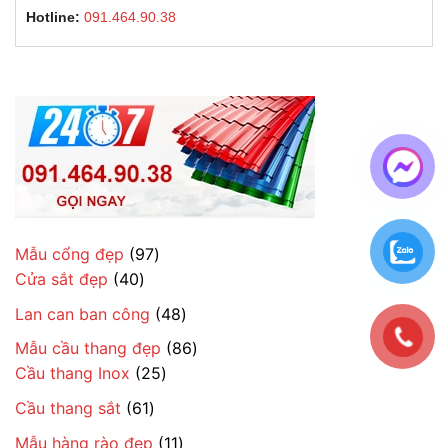
Hotline:
091.464.90.38
97
Mẫu cổng đẹp
97
40
sản
Cửa sắt đẹp
40
sản
phẩm
48
Lan can ban công
48
phẩm
sản
86
Mẫu cầu thang đẹp
86
phẩm
25
sản
Cầu thang Inox
25
sản
phẩm
61
Cầu thang sắt
61
phẩm
sản
11
Mẫu hàng rào đẹp
11