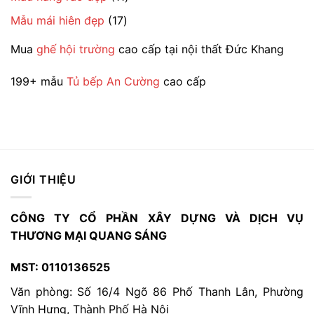
phẩm
sản
17
Mẫu mái hiên đẹp
17
phẩm
sản
Mua
ghế hội trường
cao cấp tại nội thất Đức Khang
phẩm
199+ mẫu
Tủ bếp An Cường
cao cấp
GIỚI THIỆU
CÔNG TY CỔ PHẦN XÂY DỰNG VÀ DỊCH VỤ
THƯƠNG MẠI QUANG SÁNG
MST: 0110136525
Văn phòng: Số 16/4 Ngõ 86 Phố Thanh Lân, Phường
Vĩnh Hưng, Thành Phố Hà Nội