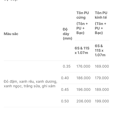
T
ôn PU
T
ôn PU
cứng
kinh tế
(Tôn +
(Tôn +
PU +
PU +
Độ
Bạc)
Bạc)
M
àu sắc
dày
(mm)
6S &
6S & 11S
11S x
x 1.07m
1.07m
0.35
176.000
169.000
0.40
186.000
179.000
Đỏ đậm, xanh rêu, xanh dương,
xanh ngọc, trắng sữa, ghi xám
0.45
196.000
189.000
0.50
206.000
199.000