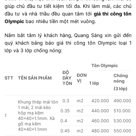
giúp chủ đầu tư tiết kiệm tối đa. Khi làm mái, các chủ
đầu tư và nhà thầu đều quan tâm tới
giá thi công tôn
Olympic
bao nhiêu tiền một mét vuông.
Nắm bắt tâm lý khách hàng, Quang Sáng xin gửi đến
quý khách bảng báo giá thi công tôn Olympic loại 1
lớp và 3 lớp chống nóng:
Tôn Olympic
ĐỘ
ĐƠN
Chống
STT
TÊN SẢN PHẨM
DÀY
VỊ
nóng
1 lớp
TÔN
(3 lớp)
0.3
m2
420.000
490.000
Khung thép mái tôn
1 mái, 2 mái kèo
0.35
m2
440.000
510.000
hộp mạ kẽm
1
40x40x1.1mm. Xà
0.4
m2
460.000
530.000
gồ mạ kẽm
40x40x1.1mm
0.45
m2
480.000
550.000