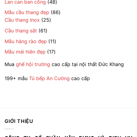
48
Lan can ban công
48
phẩm
sản
86
Mẫu cầu thang đẹp
86
phẩm
25
sản
Cầu thang Inox
25
sản
phẩm
61
Cầu thang sắt
61
phẩm
sản
11
Mẫu hàng rào đẹp
11
phẩm
sản
17
Mẫu mái hiên đẹp
17
phẩm
sản
Mua
ghế hội trường
cao cấp tại nội thất Đức Khang
phẩm
199+ mẫu
Tủ bếp An Cường
cao cấp
GIỚI THIỆU