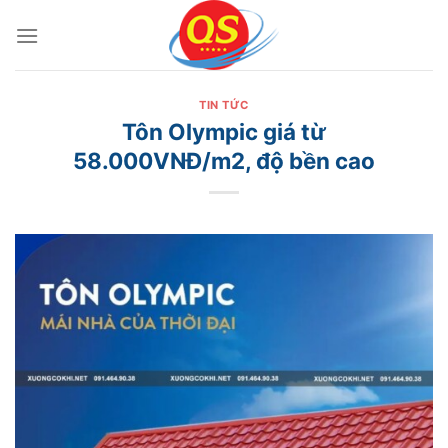
Bỏ
qua
nội
dung
TIN TỨC
Tôn Olympic giá từ
58.000VNĐ/m2, độ bền cao