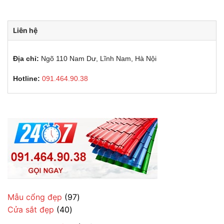
Liên hệ
Địa chỉ:
Ngõ 110 Nam Dư, Lĩnh Nam, Hà Nội
Hotline:
091.464.90.38
97
Mẫu cổng đẹp
97
40
sản
Cửa sắt đẹp
40
sản
phẩm