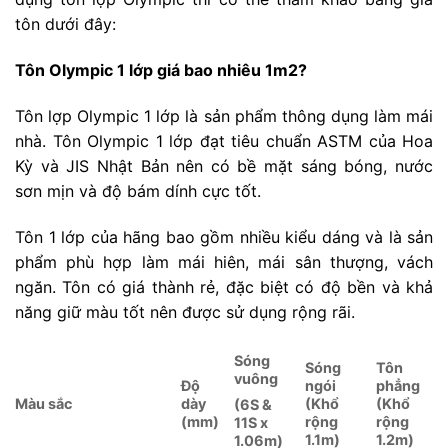
tôn dưới đây:
Tôn Olympic 1 lớp giá bao nhiêu 1m2?
Tôn lợp Olympic 1 lớp là sản phẩm thông dụng làm mái
nhà. Tôn Olympic 1 lớp đạt tiêu chuẩn ASTM của Hoa
Kỳ và JIS Nhật Bản nên có bề mặt sáng bóng, nước
sơn mịn và độ bám dính cực tốt.
Tôn 1 lớp của hãng bao gồm nhiều kiểu dáng và là sản
phẩm phù hợp làm mái hiên, mái sân thượng, vách
ngăn. Tôn có giá thành rẻ, đặc biệt có độ bền và khả
năng giữ màu tốt nên được sử dụng rộng rãi.
S
óng
S
óng
T
ôn
vuông
Độ
ngói
phẳng
M
àu sắc
dày
(Khổ
(Khổ
(
6S &
(mm)
rộng
rộng
11S x
1.1m)
1.2m)
1.06m
)