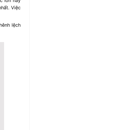
c lớn hay
hất. Việc
chênh lệch