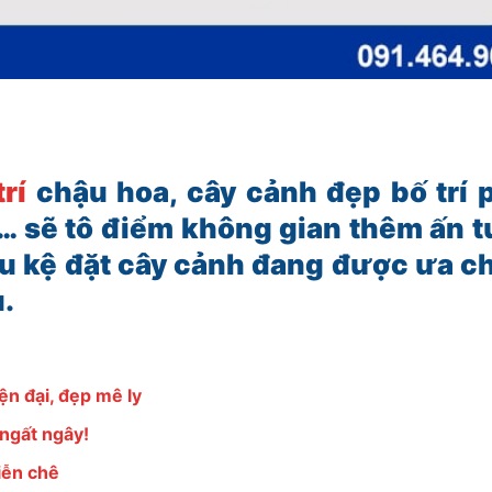
rí
chậu hoa, cây cảnh đẹp bố trí
… sẽ tô điểm không gian thêm ấn 
u kệ đặt cây cảnh đang được ưa c
u.
ện đại, đẹp mê ly
 ngất ngây!
iễn chê