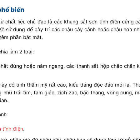
phổ biến
ừ chất liệu chủ đạo là các khung sắt sơn tĩnh điện cứng c
 Kệ sử dụng để bày trí các chậu cây cảnh hoặc chậu hoa nh
thêm phần bắt mắt.
hia làm 2 loại:
nhật đứng hoặc nằm ngang, các thanh sắt hộp chắc chắn kế
 này có tính thẩm mỹ rất cao, kiểu dáng độc đáo mới lạ. T
 như trái tim, tam giác, zich zac, bậc thang, vòng cung, 
ian.
ành:
 tĩnh điện
.
 kệ, phần giá đỡ chậu cây, chậu hoa sẽ được làm từ gỗ cô