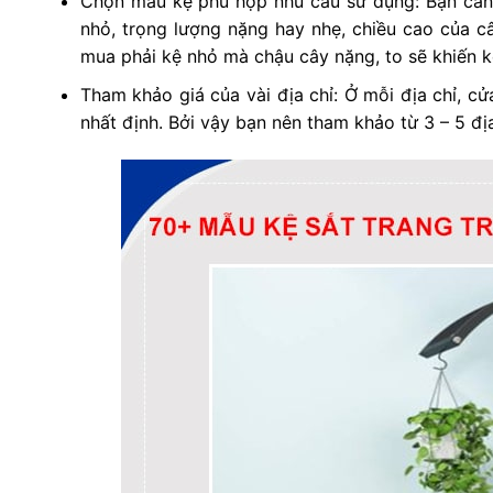
Chọn mẫu kệ phù hợp nhu cầu sử dụng: Bạn cần x
nhỏ, trọng lượng nặng hay nhẹ, chiều cao của c
mua phải kệ nhỏ mà chậu cây nặng, to sẽ khiến 
Tham khảo giá của vài địa chỉ: Ở mỗi địa chỉ, c
nhất định. Bởi vậy bạn nên tham khảo từ 3 – 5 đị