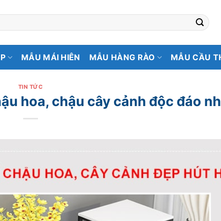
ẸP
MẪU MÁI HIÊN
MẪU HÀNG RÀO
MẪU CẦU T
TIN TỨC
chậu hoa, chậu cây cảnh độc đáo nh