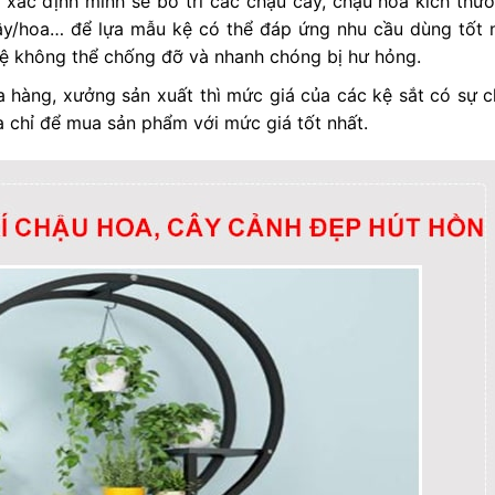
ác định mình sẽ bố trí các chậu cây, chậu hoa kích thướ
ây/hoa… để lựa mẫu kệ có thể đáp ứng nhu cầu dùng tốt n
kệ không thể chống đỡ và nhanh chóng bị hư hỏng.
ửa hàng, xưởng sản xuất thì mức giá của các kệ sắt có sự 
a chỉ để mua sản phẩm với mức giá tốt nhất.