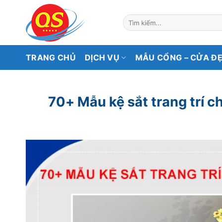
Bỏ
qua
Tìm
kiếm:
nội
dung
TRANG CHỦ
DỊCH VỤ
MẪU CỔNG – CỬA Đ
70+ Mẫu kệ sắt trang trí 