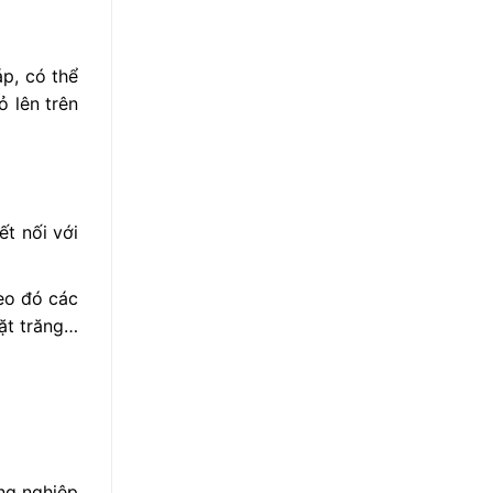
áp, có thể
ỏ lên trên
t nối với
heo đó các
mặt trăng…
ng nghiệp