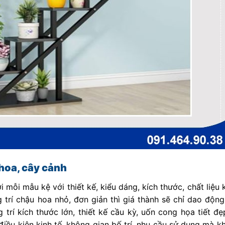
 hoa, cây cảnh
 mỗi mẫu kệ với thiết kế, kiểu dáng, kích thước, chất liệu
g trí chậu hoa nhỏ, đơn giản thì giá thành sẽ chỉ dao độn
trí kích thước lớn, thiết kế cầu kỳ, uốn cong họa tiết đ
o điều kiện kinh tế, không gian bố trí, nhu cầu sử dụng mà 