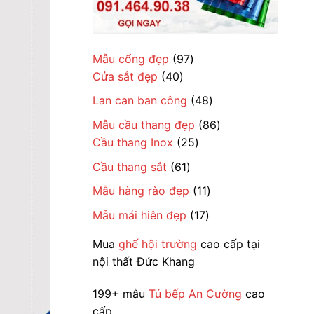
97
Mẫu cổng đẹp
97
40
sản
Cửa sắt đẹp
40
sản
phẩm
48
Lan can ban công
48
phẩm
sản
86
Mẫu cầu thang đẹp
86
phẩm
25
sản
Cầu thang Inox
25
sản
phẩm
61
Cầu thang sắt
61
phẩm
sản
11
Mẫu hàng rào đẹp
11
phẩm
sản
17
Mẫu mái hiên đẹp
17
phẩm
sản
Mua
ghế hội trường
cao cấp tại
phẩm
nội thất Đức Khang
199+ mẫu
Tủ bếp An Cường
cao
cấp