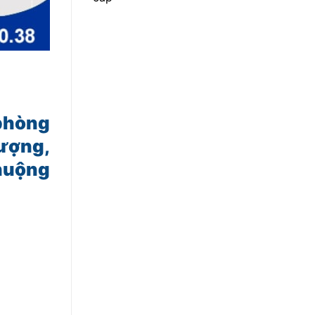
 phòng
tượng,
huộng