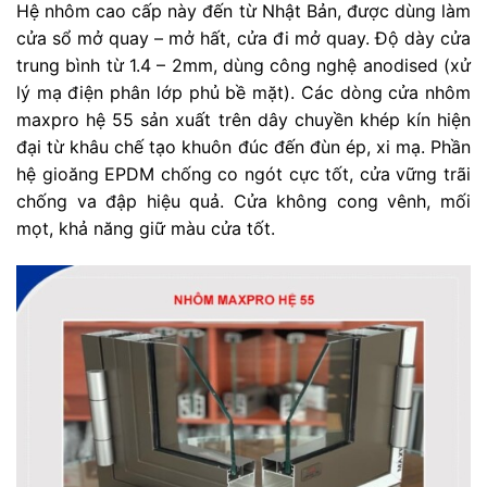
Hệ nhôm cao cấp này đến từ Nhật Bản, được dùng làm
cửa sổ mở quay – mở hất, cửa đi mở quay. Độ dày cửa
trung bình từ 1.4 – 2mm, dùng công nghệ anodised (xử
lý mạ điện phân lớp phủ bề mặt). Các dòng cửa nhôm
maxpro hệ 55 sản xuất trên dây chuyền khép kín hiện
đại từ khâu chế tạo khuôn đúc đến đùn ép, xi mạ. Phần
hệ gioăng EPDM chống co ngót cực tốt, cửa vững trãi
chống va đập hiệu quả. Cửa không cong vênh, mối
mọt, khả năng giữ màu cửa tốt.