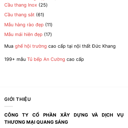
phẩm
25
sản
Cầu thang Inox
25
sản
phẩm
61
Cầu thang sắt
61
phẩm
sản
11
Mẫu hàng rào đẹp
11
phẩm
sản
17
Mẫu mái hiên đẹp
17
phẩm
sản
Mua
ghế hội trường
cao cấp tại nội thất Đức Khang
phẩm
199+ mẫu
Tủ bếp An Cường
cao cấp
GIỚI THIỆU
CÔNG TY CỔ PHẦN XÂY DỰNG VÀ DỊCH VỤ
THƯƠNG MẠI QUANG SÁNG