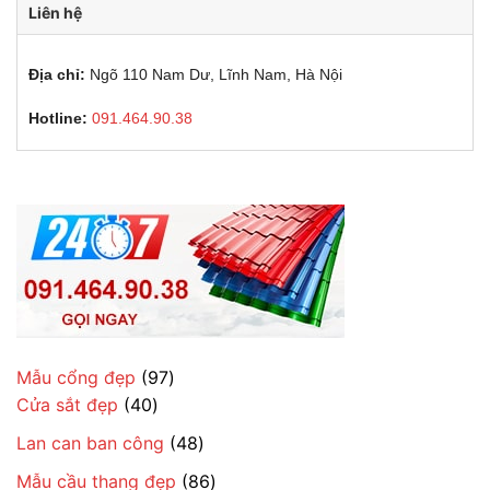
Liên hệ
Địa chỉ:
Ngõ 110 Nam Dư, Lĩnh Nam, Hà Nội
Hotline:
091.464.90.38
97
Mẫu cổng đẹp
97
40
sản
Cửa sắt đẹp
40
sản
phẩm
48
Lan can ban công
48
phẩm
sản
86
Mẫu cầu thang đẹp
86