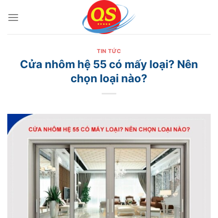
Bỏ
qua
nội
dung
TIN TỨC
Cửa nhôm hệ 55 có mấy loại? Nên
chọn loại nào?