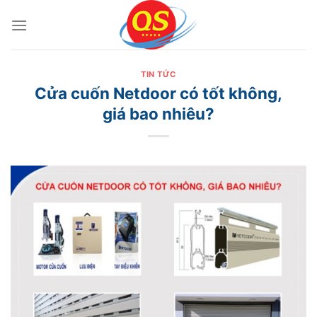
Bỏ
qua
nội
dung
TIN TỨC
Cửa cuốn Netdoor có tốt không,
giá bao nhiêu?