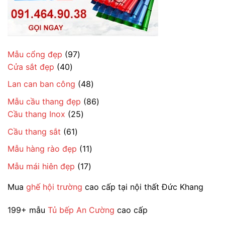
97
Mẫu cổng đẹp
97
40
sản
Cửa sắt đẹp
40
sản
phẩm
48
Lan can ban công
48
phẩm
sản
86
Mẫu cầu thang đẹp
86
phẩm
25
sản
Cầu thang Inox
25
sản
phẩm
61
Cầu thang sắt
61
phẩm
sản
11
Mẫu hàng rào đẹp
11
phẩm
sản
17
Mẫu mái hiên đẹp
17
phẩm
sản
Mua
ghế hội trường
cao cấp tại nội thất Đức Khang
phẩm
199+ mẫu
Tủ bếp An Cường
cao cấp