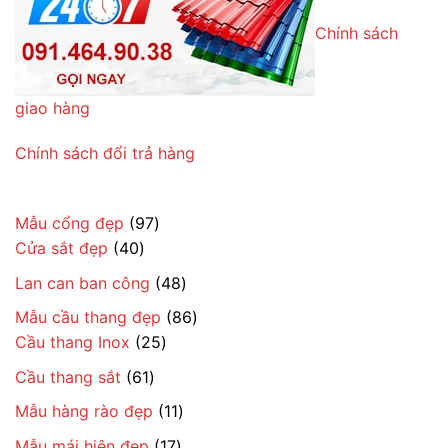
Chính sách
giao hàng
Chính sách đổi trả hàng
97
Mẫu cổng đẹp
97
40
sản
Cửa sắt đẹp
40
sản
phẩm
48
Lan can ban công
48
phẩm
sản
86
Mẫu cầu thang đẹp
86
phẩm
25
sản
Cầu thang Inox
25
sản
phẩm
61
Cầu thang sắt
61
phẩm
sản
11
Mẫu hàng rào đẹp
11
phẩm
sản
17
Mẫu mái hiên đẹp
17