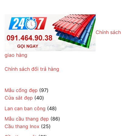
Chính sách
giao hàng
Chính sách đổi trả hàng
97
Mẫu cổng đẹp
97
40
sản
Cửa sắt đẹp
40
sản
phẩm
48
Lan can ban công
48
phẩm
sản
86
Mẫu cầu thang đẹp
86
phẩm
25
sản
Cầu thang Inox
25
sản
phẩm