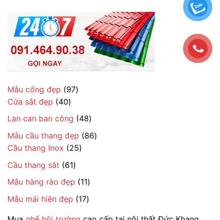
97
Mẫu cổng đẹp
97
40
sản
Cửa sắt đẹp
40
sản
phẩm
48
Lan can ban công
48
phẩm
sản
86
Mẫu cầu thang đẹp
86
phẩm
25
sản
Cầu thang Inox
25
sản
phẩm
61
Cầu thang sắt
61
phẩm
sản
11
Mẫu hàng rào đẹp
11
phẩm
sản
17
Mẫu mái hiên đẹp
17
phẩm
sản
Mua
ghế hội trường
cao cấp tại nội thất Đức Khang