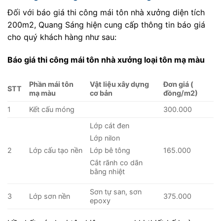
Đối với báo giá thi công mái tôn nhà xưởng diện tích
200m2, Quang Sáng hiện cung cấp thông tin báo giá
cho quý khách hàng như sau:
Báo giá thi công mái tôn nhà xưởng loại tôn mạ màu
Phần mái tôn
Vật liệu xây dựng
Đơn giá (
STT
mạ màu
cơ bản
đồng/m2)
1
Kết cấu móng
300.000
Lớp cát đen
Lớp nilon
2
Lớp cấu tạo nền
165.000
Lớp bê tông
Cắt rãnh co dãn
bằng nhiệt
Sơn tự san, sơn
3
Lớp sơn nền
375.000
epoxy