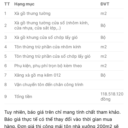
TT
Hạng mục
ĐVT
1
Xà gồ thưng tường
m2
Xà gồ thưng tường cửa sổ (nhôm kính,
2
Bộ
cửa nhựa, cửa sắt lớp,..)
3
Xà gồ khung cửa sổ chớp lấy gió
Bộ
4
Tôn thừng trừ phần cửa nhôm kính
m2
5
Tôn thừng trừ phần cửa sổ chớp lấy gió
m2
6
Phụ kiện, phụ phí trọn bộ kèm theo
m2
7
Xằng xà gồ mạ kẽm 012
Bộ
8
Vận chuyển tôn đến chân công trình
118.518.120
9
Tổng tiền
đồng
Tuy nhiên, báo giá trên chỉ mang tính chất tham khảo.
Báo giá thực tế có thể thay đổi vào thời gian mua
hàng. Đơn giá thi công mái tôn nhà xưởng 200m2 sẽ