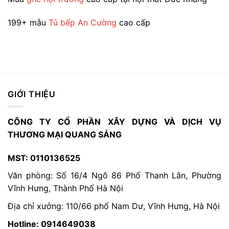
phẩm
199+ mẫu
Tủ bếp An Cường
cao cấp
GIỚI THIỆU
CÔNG TY CỔ PHẦN XÂY DỰNG VÀ DỊCH VỤ
THƯƠNG MẠI QUANG SÁNG
MST: 0110136525
Văn phòng: Số 16/4 Ngõ 86 Phố Thanh Lân, Phường
Vĩnh Hưng, Thành Phố Hà Nội
Địa chỉ xưởng: 110/66 phố Nam Dư, Vĩnh Hưng, Hà Nội
Hotline: 0914649038