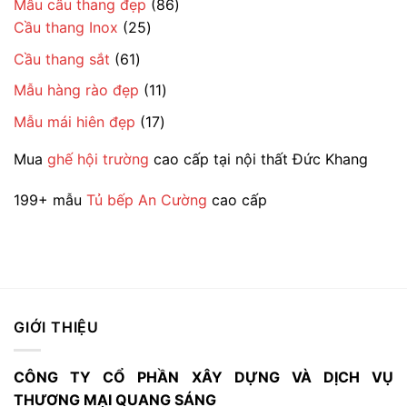
86
Mẫu cầu thang đẹp
86
phẩm
25
sản
Cầu thang Inox
25
sản
phẩm
61
Cầu thang sắt
61
phẩm
sản
11
Mẫu hàng rào đẹp
11
phẩm
sản
17
Mẫu mái hiên đẹp
17
phẩm
sản
Mua
ghế hội trường
cao cấp tại nội thất Đức Khang
phẩm
199+ mẫu
Tủ bếp An Cường
cao cấp
GIỚI THIỆU
CÔNG TY CỔ PHẦN XÂY DỰNG VÀ DỊCH VỤ
THƯƠNG MẠI QUANG SÁNG