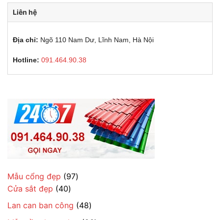
Liên hệ
Địa chỉ:
Ngõ 110 Nam Dư, Lĩnh Nam, Hà Nội
Hotline:
091.464.90.38
97
Mẫu cổng đẹp
97
40
sản
Cửa sắt đẹp
40
sản
phẩm
48
Lan can ban công
48
phẩm
sản