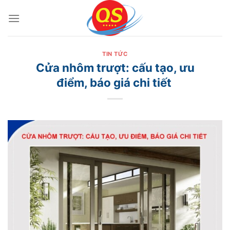
Bỏ
qua
nội
dung
TIN TỨC
Cửa nhôm trượt: cấu tạo, ưu
điểm, báo giá chi tiết