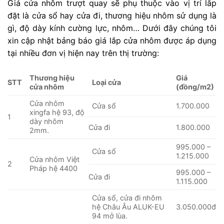
Giá cửa nhôm trượt quay sẽ phụ thuộc vào vị trí lắp
đặt là cửa sổ hay cửa đi, thương hiệu nhôm sử dụng là
gì, độ dày kính cường lực, nhôm… Dưới đây chúng tôi
xin cập nhật bảng báo giá lắp cửa nhôm được áp dụng
tại nhiều đơn vị hiện nay trên thị trường:
Thương hiệu
Giá
STT
Loại cửa
cửa nhôm
(đồng/m2)
Cửa nhôm
Cửa sổ
1.700.000
xingfa hệ 93, độ
1
dày nhôm
Cửa đi
1.800.000
2mm.
995.000 –
Cửa sổ
1.215.000
Cửa nhôm Việt
2
Pháp hệ 4400
995.000 –
Cửa đi
1.115.000
Cửa sổ, cửa đi nhôm
hệ Châu Âu ALUK-EU
3.050.000đ
94 mở lùa.