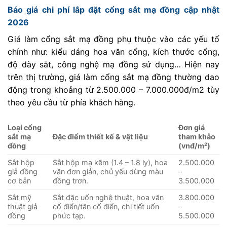
Báo giá chi phí lắp đặt cổng sắt mạ đồng cập nhật
2026
Giá làm cổng sắt mạ đồng phụ thuộc vào các yếu tố
chính như: kiểu dáng hoa văn cổng, kích thước cổng,
độ dày sắt, công nghệ mạ đồng sử dụng… Hiện nay
trên thị trường, giá làm cổng sắt mạ đồng thường dao
động trong khoảng từ 2.500.000 – 7.000.000đ/m2 tùy
theo yêu cầu từ phía khách hàng.
Loại cổng
Đơn giá
sắt mạ
Đặc điểm thiết kế & vật liệu
tham khảo
đồng
(vnđ/m²)
Sắt hộp
Sắt hộp mạ kẽm (1.4 – 1.8 ly), hoa
2.500.000
giả đồng
văn đơn giản, chủ yếu dùng màu
–
cơ bản
đồng trơn.
3.500.000
Sắt mỹ
Sắt đặc uốn nghệ thuật, hoa văn
3.800.000
thuật giả
cổ điển/tân cổ điển, chi tiết uốn
–
đồng
phức tạp.
5.500.000