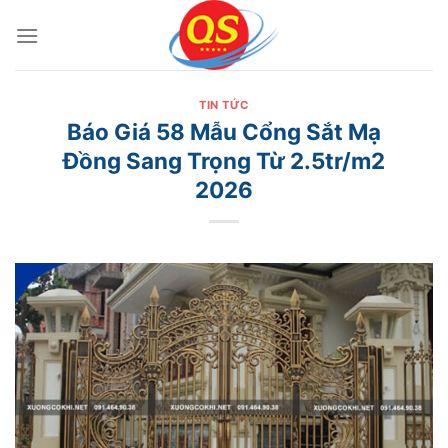
Bỏ
qua
nội
dung
TIN TỨC
Báo Giá 58 Mẫu Cổng Sắt Mạ
Đồng Sang Trọng Từ 2.5tr/m2
2026