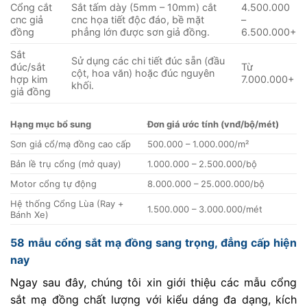
Cổng cắt
Sắt tấm dày (5mm – 10mm) cắt
4.500.000
cnc giả
cnc họa tiết độc đáo, bề mặt
–
đồng
phẳng lớn được sơn giả đồng.
6.500.000+
Sắt
Sử dụng các chi tiết đúc sẵn (đầu
đúc/sắt
Từ
cột, hoa văn) hoặc đúc nguyên
hợp kim
7.000.000+
khối.
giả đồng
Hạng mục bổ sung
Đơn giá ước tính (vnđ/bộ/mét)
Sơn giả cổ/mạ đồng cao cấp
500.000 – 1.000.000/m²
Bản lề trụ cổng (mở quay)
1.000.000 – 2.500.000/bộ
Motor cổng tự động
8.000.000 – 25.000.000/bộ
Hệ thống Cổng Lùa (Ray +
1.500.000 – 3.000.000/mét
Bánh Xe)
58 mẫu cổng sắt mạ đồng sang trọng, đẳng cấp hiện
nay
Ngay sau đây, chúng tôi xin giới thiệu các mẫu cổng
sắt mạ đồng chất lượng với kiểu dáng đa dạng, kích