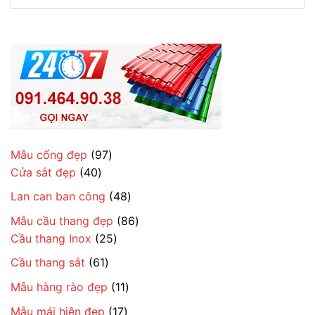
97
Mẫu cổng đẹp
97
40
sản
Cửa sắt đẹp
40
sản
phẩm
48
Lan can ban công
48
phẩm
sản
86
Mẫu cầu thang đẹp
86
phẩm
25
sản
Cầu thang Inox
25
sản
phẩm
61
Cầu thang sắt
61
phẩm
sản
11
Mẫu hàng rào đẹp
11
phẩm
sản
17
Mẫu mái hiên đẹp
17