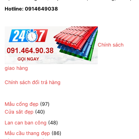
Hotline: 0914649038
Chính sách
giao hàng
Chính sách đổi trả hàng
97
Mẫu cổng đẹp
97
40
sản
Cửa sắt đẹp
40
sản
phẩm
48
Lan can ban công
48
phẩm
sản
86
Mẫu cầu thang đẹp
86
phẩm