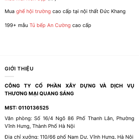
phẩm
sản
Mua
ghế hội trường
cao cấp tại nội thất Đức Khang
phẩm
199+ mẫu
Tủ bếp An Cường
cao cấp
GIỚI THIỆU
CÔNG TY CỔ PHẦN XÂY DỰNG VÀ DỊCH VỤ
THƯƠNG MẠI QUANG SÁNG
MST: 0110136525
Văn phòng: Số 16/4 Ngõ 86 Phố Thanh Lân, Phường
Vĩnh Hưng, Thành Phố Hà Nội
Địa chỉ xưởng: 110/66 phố Nam Dư, Vĩnh Hưng, Hà Nội