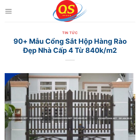
Bỏ
qua
nội
dung
TIN TỨC
90+ Mẫu Cổng Sắt Hộp Hàng Rào
Đẹp Nhà Cấp 4 Từ 840k/m2