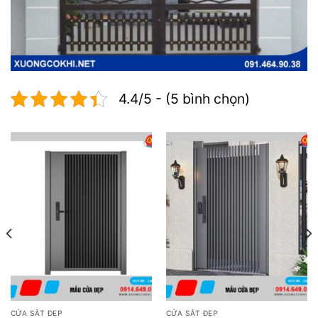
4.4/5 - (5 bình chọn)
CỬA SẮT ĐẸP
CỬA SẮT ĐẸP