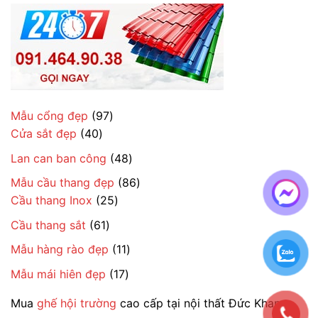
97
Mẫu cổng đẹp
97
40
sản
Cửa sắt đẹp
40
sản
phẩm
48
Lan can ban công
48
phẩm
sản
86
Mẫu cầu thang đẹp
86
phẩm
25
sản
Cầu thang Inox
25
sản
phẩm
61
Cầu thang sắt
61
phẩm
sản
11
Mẫu hàng rào đẹp
11
phẩm
sản
17
Mẫu mái hiên đẹp
17
phẩm
sản
Mua
ghế hội trường
cao cấp tại nội thất Đức Khang
phẩm