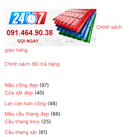
Chính sách
giao hàng
Chính sách đổi trả hàng
97
Mẫu cổng đẹp
97
40
sản
Cửa sắt đẹp
40
sản
phẩm
48
Lan can ban công
48
phẩm
sản
86
Mẫu cầu thang đẹp
86
phẩm
25
sản
Cầu thang Inox
25
sản
phẩm
61
Cầu thang sắt
61
phẩm