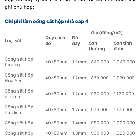
phí phù hợp:
Chi phí làm cổng sắt hộp nhà cấp 4
Giá (đồng/m2)
Quy cách
Độ
Loại sắt
Sơn
Sơn tĩnh
đố
dày
thường
điện
Cổng sắt hộp
40x80mm
1.2mm
840.000
1.040.000
thường
Cổng sắt hộp
40x80mm
1.2mm
870.000
1.070.000
Hoa Sen
Cổng sắt hộp
40x80mm
1.2mm
920.000
1.120.000
mạ kẽm
Cổng sắt hộp
40x80mm
1.2mm
970.000
1.170.000
hữu liên
Cổng sắt hộp
40x80mm
1.4mm
980.000 – 1.220.000
Cổng sắt hộp
40x80mm
1.8mm
990.000 – 1.320.000