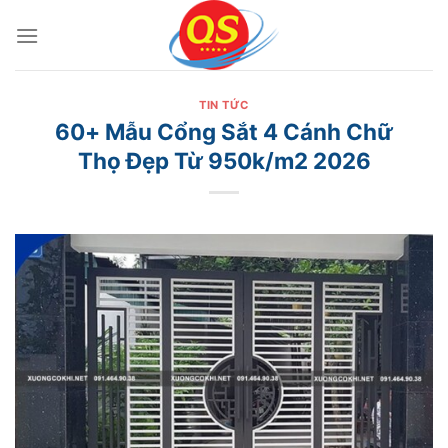
Bỏ
qua
nội
dung
TIN TỨC
60+ Mẫu Cổng Sắt 4 Cánh Chữ
Thọ Đẹp Từ 950k/m2 2026