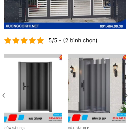
5/5 - (2 bình chọn)
CỬA SẮT ĐẸP
CỬA SẮT ĐẸP