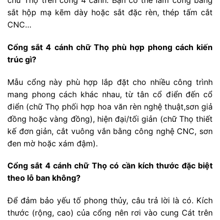
chữ Thọ trên cổng 4 cánh. Bạn có thể làm cổng bằng
sắt hộp mạ kẽm dày hoặc sắt đặc rèn, thép tấm cắt
CNC…
Cổng sắt 4 cánh chữ Thọ phù hợp phong cách kiến
trúc gì?
Mẫu cổng này phù hợp lắp đặt cho nhiều công trình
mang phong cách khác nhau, từ tân cổ điển đến cổ
điển (chữ Thọ phối hợp hoa văn rèn nghệ thuật,sơn giả
đồng hoặc vàng đồng), hiện đại/tối giản (chữ Thọ thiết
kế đơn giản, cắt vuông vắn bằng công nghệ CNC, sơn
đen mờ hoặc xám đậm).
Cổng sắt 4 cánh chữ Thọ có cần kích thước đặc biệt
theo lỗ ban không?
Để đảm bảo yếu tố phong thủy, câu trả lời là có. Kích
thước (rộng, cao) của cổng nên rơi vào cung Cát trên