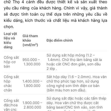
chữ Thọ 4 cánh đều được thiết kế và sản xuất theo
yêu cầu riêng của khách hàng. Chính vì vậy, giá thành
sẽ được tính toán cụ thể dựa trên những yêu cầu về
kiểu dáng, kích thước và chất liệu mà khách hàng lựa
chọn.
Loại vật
Giá tham
liệu và
khảo
Đặc điểm chính
kiểu
(vnđ/m²)
dáng
Sử dụng sắt hộp mỏng (1.2 –
Cổng sắt
950.000 –
1.4mm). Chữ thọ làm bằng sắt la
hộp cơ
1.300.000
hoặc cắt CNC đơn giản, sơn dầu
bản
2 lớp .
Cổng sắt
Sắt hộp dày (1.6 – 2.0mm). Hoa văn
hộp
1.400.000 –
chữ thọ phức tạp hơn, sử dụng
chắc
1.800.000
công nghệ sơn tĩnh điện cơ bản
chắn
(bền màu hơn sơn dầu).
Sử dụng sắt đặc hoặc các tấm thép
Cổng sắt
1.900.000 –
dày. Hoa văn chữ thọ được cắt
đặc/hoa
2.800.000
bằng laser/CNC tinh xảo, sơn tĩnh
văn cnc