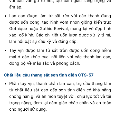
với các vân gỗ rõ nét, tạo cảm giác sang trọng và
ấm áp.
Lan can được làm từ sắt rèn với các thanh đứng
được uốn cong, tạo hình vòm nhọn giống kiến trúc
Gothique hoặc Gothic Revival, mang lại vẻ đẹp tinh
xảo, cổ kính. Các chi tiết uốn lượn được xử lý tỉ mỉ,
làm nổi bật sự cầu kỳ và đẳng cấp.
Tay vịn được làm từ sắt tròn được uốn cong mềm
mại ở các khúc cua, nối liền với các thanh lan can,
đồng bộ về màu sắc và phong cách.
Chất liệu cầu thang sắt sơn tĩnh điện CTS-57
Phần tay vịn, thanh chắn lan can, trụ cầu thang làm
từ chất liệu sắt cao cấp sơn tĩnh điện có khả năng
chống han gỉ và ăn mòn tuyệt vời, chịu lực tốt và tải
trọng nặng, đem lại cảm giác chắc chắn và an toàn
cho người sử dụng.