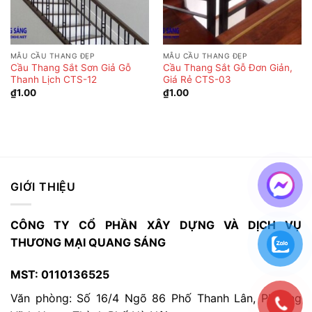
MẪU CẦU THANG ĐẸP
MẪU CẦU THANG ĐẸP
Cầu Thang Sắt Sơn Giả Gỗ
Cầu Thang Sắt Gỗ Đơn Giản,
Thanh Lịch CTS-12
Giá Rẻ CTS-03
₫
1.00
₫
1.00
GIỚI THIỆU
CÔNG TY CỔ PHẦN XÂY DỰNG VÀ DỊCH VỤ
THƯƠNG MẠI QUANG SÁNG
MST: 0110136525
Văn phòng: Số 16/4 Ngõ 86 Phố Thanh Lân, Phường