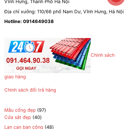
Vĩnh Hưng, Thành Phố Hà Nội
Địa chỉ xưởng: 110/66 phố Nam Dư, Vĩnh Hưng, Hà Nội
Hotline: 0914649038
Chính sách
giao hàng
Chính sách đổi trả hàng
97
Mẫu cổng đẹp
97
40
sản
Cửa sắt đẹp
40
sản
phẩm
48
Lan can ban công
48