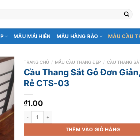
ẸP
MẪU MÁI HIÊN
MẪU HÀNG RÀO
MẪU CẦU T
TRANG CHỦ
/
MẪU CẦU THANG ĐẸP
/
CẦU THANG SẮ
Cầu Thang Sắt Gỗ Đơn Giản,
Rẻ CTS-03
1.00
₫
Cầu Thang Sắt Gỗ Đơn Giản, Giá Rẻ CTS-03 số lượng
THÊM VÀO GIỎ HÀNG