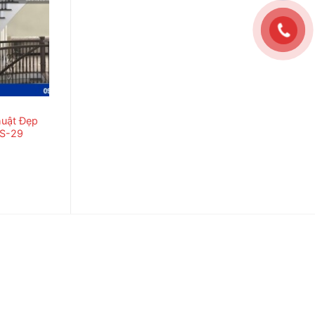
huật Đẹp
TS-29