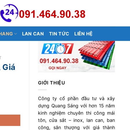
HANG
LAN CAN
TIN TỨC
LIÊN HỆ
T
 Giá
GIỚI THIỆU
Công ty cổ phần đầu tư và xây
dựng Quang Sáng với hơn 15 năm
kinh nghiệm chuyên thi công mái
tôn, cửa sắt – inox, lan can, ban
công, sân thượng với giá thành