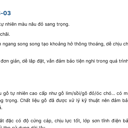
S-03
 tự nhiên màu nâu đỏ sang trọng.
chãi.
ằm ngang song song tạo khoảng hở thông thoáng, dễ chịu c
ơn giản, dễ lắp đặt, vẫn đảm bảo tiện nghi trong quá trìn
ệu gỗ tự nhiên cao cấp như gỗ lim/sồi/gõ đỏ/óc chó… có m
ng trọng. Chất liệu gỗ đã được xử lý kỹ thuật nên đảm b
ả.
ắt đặc có độ cứng cáp, chịu lực tốt, lớp sơn tĩnh điện b
 thọ sử dụng dài lâu.