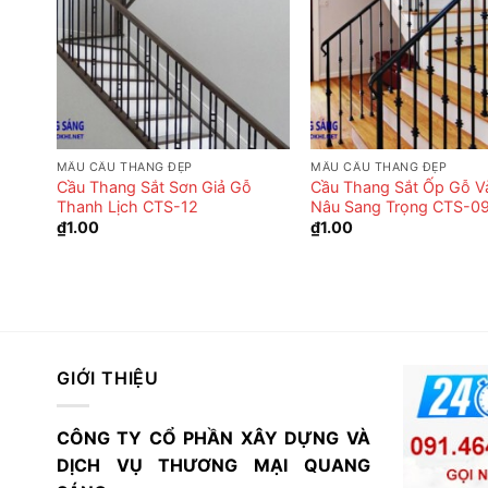
MẪU CẦU THANG ĐẸP
MẪU CẦU THANG ĐẸP
ọa
Cầu Thang Sắt Sơn Giả Gỗ
Cầu Thang Sắt Ốp Gỗ V
CTS-
Thanh Lịch CTS-12
Nâu Sang Trọng CTS-0
₫
1.00
₫
1.00
GIỚI THIỆU
CÔNG TY CỔ PHẦN XÂY DỰNG VÀ
DỊCH VỤ THƯƠNG MẠI QUANG