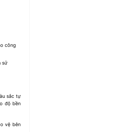
ho công
h sử
àu sắc tự
ảo độ bền
ảo vệ bên