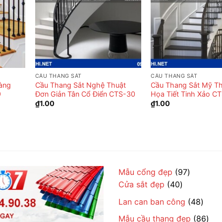
CẦU THANG SẮT
CẦU THANG SẮT
àng
Cầu Thang Sắt Nghệ Thuật
Cầu Thang Sắt Mỹ T
9
Đơn Giản Tân Cổ Điển CTS-30
Họa Tiết Tinh Xảo C
₫
1.00
₫
1.00
97
Mẫu cổng đẹp
97
40
sản
Cửa sắt đẹp
40
sản
phẩm
48
Lan can ban công
48
phẩm
sản
86
Mẫu cầu thang đẹp
86