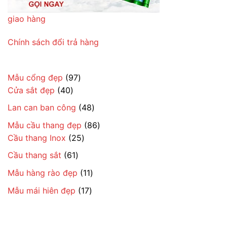
giao hàng
Chính sách đổi trả hàng
97
Mẫu cổng đẹp
97
40
sản
Cửa sắt đẹp
40
sản
phẩm
48
Lan can ban công
48
phẩm
sản
86
Mẫu cầu thang đẹp
86
phẩm
25
sản
Cầu thang Inox
25
sản
phẩm
61
Cầu thang sắt
61
phẩm
sản
11
Mẫu hàng rào đẹp
11
phẩm
sản
17
Mẫu mái hiên đẹp
17
phẩm
sản
phẩm