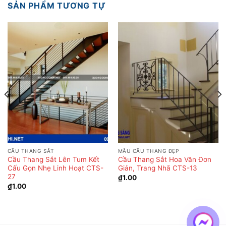
SẢN PHẨM TƯƠNG TỰ
CẦU THANG SẮT
MẪU CẦU THANG ĐẸP
Cầu Thang Sắt Lên Tum Kết
Cầu Thang Sắt Hoa Văn Đơn
Cấu Gọn Nhẹ Linh Hoạt CTS-
Giản, Trang Nhã CTS-13
27
₫
1.00
₫
1.00