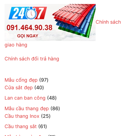
Chính sách
giao hàng
Chính sách đổi trả hàng
97
Mẫu cổng đẹp
97
40
sản
Cửa sắt đẹp
40
sản
phẩm
48
Lan can ban công
48
phẩm
sản
86
Mẫu cầu thang đẹp
86
phẩm
25
sản
Cầu thang Inox
25
sản
phẩm
61
Cầu thang sắt
61
phẩm
sản