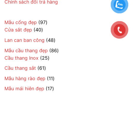
Chính sách đổi trả hàng
97
Mẫu cổng đẹp
97
40
sản
Cửa sắt đẹp
40
sản
phẩm
48
Lan can ban công
48
phẩm
sản
86
Mẫu cầu thang đẹp
86
phẩm
25
sản
Cầu thang Inox
25
sản
phẩm
61
Cầu thang sắt
61
phẩm
sản
11
Mẫu hàng rào đẹp
11
phẩm
sản
17
Mẫu mái hiên đẹp
17
phẩm
sản
phẩm