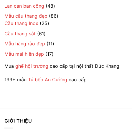
sản
phẩm
48
Lan can ban công
48
phẩm
sản
86
Mẫu cầu thang đẹp
86
phẩm
25
sản
Cầu thang Inox
25
sản
phẩm
61
Cầu thang sắt
61
phẩm
sản
11
Mẫu hàng rào đẹp
11
phẩm
sản
17
Mẫu mái hiên đẹp
17
phẩm
sản
Mua
ghế hội trường
cao cấp tại nội thất Đức Khang
phẩm
199+ mẫu
Tủ bếp An Cường
cao cấp
GIỚI THIỆU