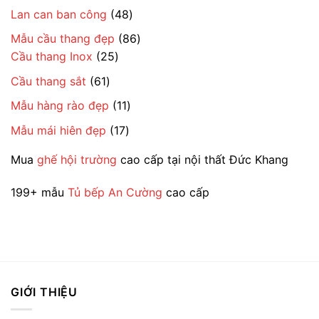
sản
phẩm
48
Lan can ban công
48
phẩm
sản
86
Mẫu cầu thang đẹp
86
phẩm
25
sản
Cầu thang Inox
25
sản
phẩm
61
Cầu thang sắt
61
phẩm
sản
11
Mẫu hàng rào đẹp
11
phẩm
sản
17
Mẫu mái hiên đẹp
17
phẩm
sản
Mua
ghế hội trường
cao cấp tại nội thất Đức Khang
phẩm
199+ mẫu
Tủ bếp An Cường
cao cấp
GIỚI THIỆU