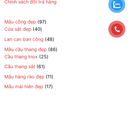
Chính sách đổi trả hàng
97
Mẫu cổng đẹp
97
40
sản
Cửa sắt đẹp
40
sản
phẩm
48
Lan can ban công
48
phẩm
sản
86
Mẫu cầu thang đẹp
86
phẩm
25
sản
Cầu thang Inox
25
sản
phẩm
61
Cầu thang sắt
61
phẩm
sản
11
Mẫu hàng rào đẹp
11
phẩm
sản
17
Mẫu mái hiên đẹp
17
phẩm
sản
phẩm