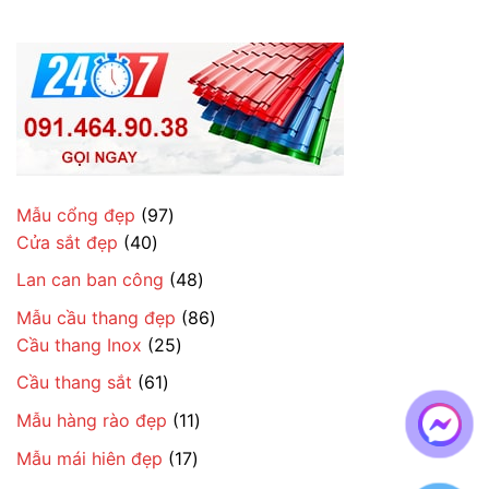
97
Mẫu cổng đẹp
97
40
sản
Cửa sắt đẹp
40
sản
phẩm
48
Lan can ban công
48
phẩm
sản
86
Mẫu cầu thang đẹp
86
phẩm
25
sản
Cầu thang Inox
25
sản
phẩm
61
Cầu thang sắt
61
phẩm
sản
11
Mẫu hàng rào đẹp
11
phẩm
sản
17
Mẫu mái hiên đẹp
17
phẩm
sản