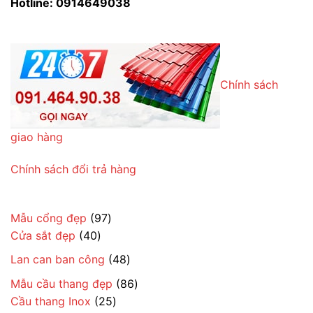
Hotline: 0914649038
Chính sách
giao hàng
Chính sách đổi trả hàng
97
Mẫu cổng đẹp
97
40
sản
Cửa sắt đẹp
40
sản
phẩm
48
Lan can ban công
48
phẩm
sản
86
Mẫu cầu thang đẹp
86
phẩm
25
sản
Cầu thang Inox
25