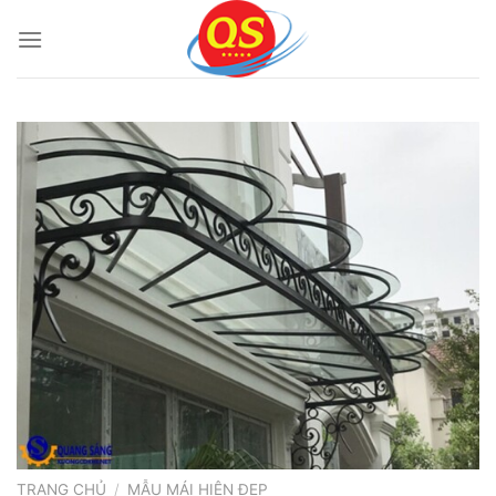
Bỏ
qua
nội
dung
TRANG CHỦ
/
MẪU MÁI HIÊN ĐẸP