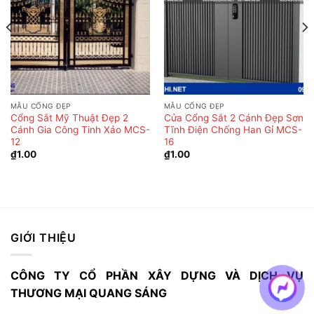
MẪU CỔNG ĐẸP
MẪU CỔNG ĐẸP
Cổng Sắt Mỹ Thuật Đẹp 2
Cửa Cổng Sắt 2 Cánh Đẹp Sơn
Cánh Gia Công Tinh Xảo MCS-
Tĩnh Điện Chống Han Gỉ MCS-
12
16
₫
1.00
₫
1.00
GIỚI THIỆU
CÔNG TY CỔ PHẦN XÂY DỰNG VÀ DỊCH VỤ
THƯƠNG MẠI QUANG SÁNG