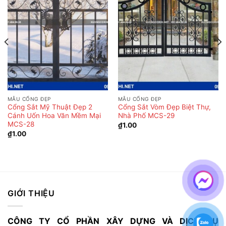
MẪU CỔNG ĐẸP
MẪU CỔNG ĐẸP
Cổng Sắt Mỹ Thuật Đẹp 2
Cổng Sắt Vòm Đẹp Biệt Thự,
Cánh Uốn Hoa Văn Mềm Mại
Nhà Phố MCS-29
MCS-28
₫
1.00
₫
1.00
GIỚI THIỆU
CÔNG TY CỔ PHẦN XÂY DỰNG VÀ DỊCH VỤ