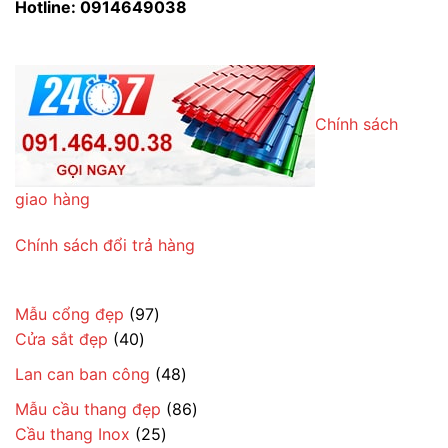
Hotline: 0914649038
Chính sách
giao hàng
Chính sách đổi trả hàng
97
Mẫu cổng đẹp
97
40
sản
Cửa sắt đẹp
40
sản
phẩm
48
Lan can ban công
48
phẩm
sản
86
Mẫu cầu thang đẹp
86
phẩm
25
sản
Cầu thang Inox
25