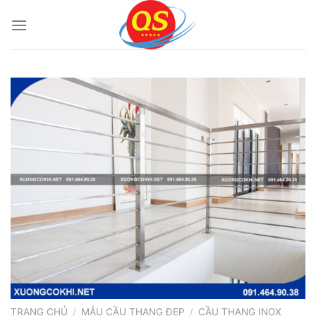
Bỏ
qua
nội
dung
TRANG CHỦ
/
MẪU CẦU THANG ĐẸP
/
CẦU THANG INOX