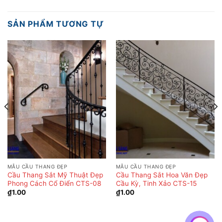
SẢN PHẨM TƯƠNG TỰ
MẪU CẦU THANG ĐẸP
MẪU CẦU THANG ĐẸP
Cầu Thang Sắt Mỹ Thuật Đẹp
Cầu Thang Sắt Hoa Văn Đẹp
Phong Cách Cổ Điển CTS-08
Cầu Kỳ, Tinh Xảo CTS-15
₫
1.00
₫
1.00