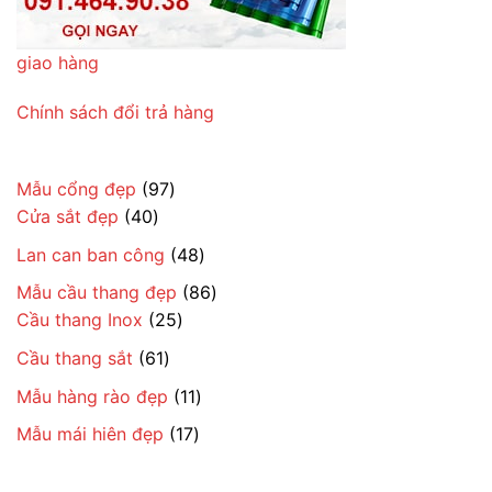
giao hàng
Chính sách đổi trả hàng
97
Mẫu cổng đẹp
97
40
sản
Cửa sắt đẹp
40
sản
phẩm
48
Lan can ban công
48
phẩm
sản
86
Mẫu cầu thang đẹp
86
phẩm
25
sản
Cầu thang Inox
25
sản
phẩm
61
Cầu thang sắt
61
phẩm
sản
11
Mẫu hàng rào đẹp
11
phẩm
sản
17
Mẫu mái hiên đẹp
17
phẩm
sản
phẩm